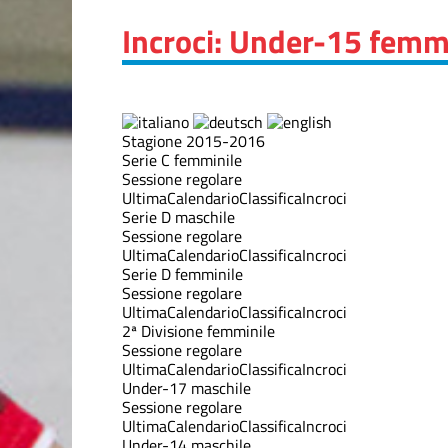
Incroci: Under-15 femm
Stagione 2015-2016
Serie C femminile
Sessione regolare
Ultima
Calendario
Classifica
Incroci
Serie D maschile
Sessione regolare
Ultima
Calendario
Classifica
Incroci
Serie D femminile
Sessione regolare
Ultima
Calendario
Classifica
Incroci
2ª Divisione femminile
Sessione regolare
Ultima
Calendario
Classifica
Incroci
Under-17 maschile
Sessione regolare
Ultima
Calendario
Classifica
Incroci
Under-14 maschile