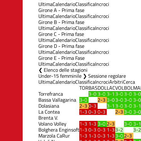
Ultima
Calendario
Classifica
Incroci
Girone A - Prima fase
Ultima
Calendario
Classifica
Incroci
Girone B - Prima fase
Ultima
Calendario
Classifica
Incroci
Girone C - Prima fase
Ultima
Calendario
Classifica
Incroci
Girone D - Prima fase
Ultima
Calendario
Classifica
Incroci
Girone E - Prima Fase
Ultima
Calendario
Classifica
Incroci
Elenco delle stagioni
Under-15 femminile ❯ Sessione regolare
Ultima
Calendario
Classifica
Incroci
Arbitri
Cerca
TOR
BAS
DOL
LAC
VOL
BOL
MA
Torrefranca
3-0
3-0
3-1
3-0
3-0
3-0
Bassa Vallagarina
3-0
2-3
3-0
3-0
3-0
3-0
Dolasiana
2-3
0-3
3-1
3-0
3-0
3-1
La Contea
1-3
0-3
0-3
2-3
3-0
3-0
Brenta V.
Volano Volley
1-3
1-3
3-0
2-3
3-0
3-1
Bolghera Enginsoft
1-3
0-3
0-3
1-3
3-2
3-2
Marzola CaRur
1-3
1-3
0-3
1-3
3-0
2-3