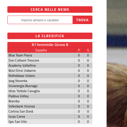
CERCA NELLE NEWS
LA CLASSIFICA
B1 femminile: Girone B
Squadra
P
G
Blue Team Pavia
0
0
Don Colleoni Trescore
0
0
Academy Valtellina
0
0
Bstz Omsi Vobarno
0
0
Rothoblaas Volano
0
0
Ipag Noventa
0
0
Vivienergia Busnago
0
0
Idras Torbole Casaglia
0
0
Padova Volley
0
0
Brembo
0
0
Volksbank Vicenza
0
0
Cortina San Donà
0
0
Isuzu Cerea
0
0
Gps San Vito
0
0