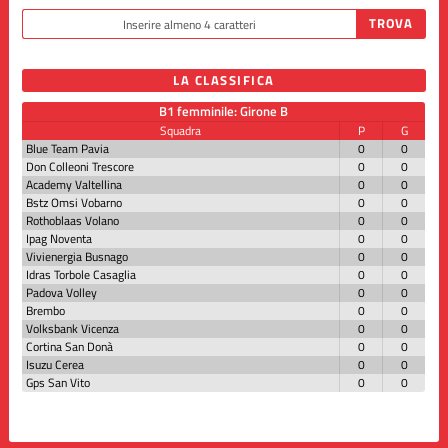
LA CLASSIFICA
B1 femminile: Girone B
Squadra
P
G
Blue Team Pavia
0
0
Don Colleoni Trescore
0
0
Academy Valtellina
0
0
Bstz Omsi Vobarno
0
0
Rothoblaas Volano
0
0
Ipag Noventa
0
0
Vivienergia Busnago
0
0
Idras Torbole Casaglia
0
0
Padova Volley
0
0
Brembo
0
0
Volksbank Vicenza
0
0
Cortina San Donà
0
0
Isuzu Cerea
0
0
Gps San Vito
0
0