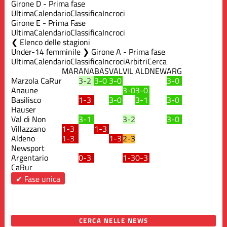
Girone D - Prima fase
Ultima
Calendario
Classifica
Incroci
Girone E - Prima Fase
Ultima
Calendario
Classifica
Incroci
Elenco delle stagioni
Under-14 femminile ❯ Girone A - Prima fase
Ultima
Calendario
Classifica
Incroci
Arbitri
Cerca
MAR
ANA
BAS
VAL
VIL
ALD
NEW
ARG
Marzola CaRur
3-2
3-0
3-0
3-0
Anaune
3-0
3-0
Basilisco
1-3
3-0
3-1
3-0
Hauser
Val di Non
3-1
3-2
3-0
Villazzano
1-3
1-3
Aldeno
1-3
1-3
2-3
Newsport
Argentario
0-3
1-3
0-3
CaRur
✔ Fase unica
CERCA NELLE NEWS