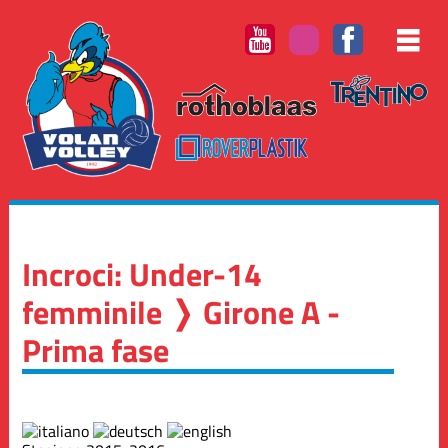
Incroci: Under-14
femminile ❭ Girone A -
Prima fase