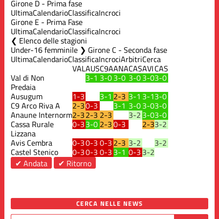
Girone D - Prima fase
Ultima
Calendario
Classifica
Incroci
Girone E - Prima Fase
Ultima
Calendario
Classifica
Incroci
Elenco delle stagioni
Under-16 femminile ❯ Girone C - Seconda fase
Ultima
Calendario
Classifica
Incroci
Arbitri
Cerca
VAL
AUS
C9A
ANA
CAS
AVI
CAS
Val di Non
3-1
3-0
3-0
3-0
3-0
3-0
Predaia
Ausugum
1-3
3-1
2-3
3-1
3-1
3-0
C9 Arco Riva A
2-3
0-3
3-1
3-0
3-0
3-0
Anaune Internorm
2-3
2-3
2-3
3-2
3-0
3-0
Cassa Rurale
0-3
3-0
2-3
0-3
2-3
3-2
Lizzana
Avis Cembra
0-3
0-3
0-3
2-3
3-2
3-2
Castel Stenico
0-3
0-3
0-3
3-1
0-3
3-2
✔ Andata
✔ Ritorno
CERCA NELLE NEWS