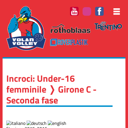
Incroci: Under-16
femminile ❭ Girone C -
Seconda fase