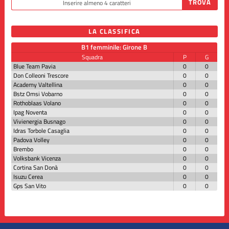
LA CLASSIFICA
B1 femminile: Girone B
Squadra
P
G
Blue Team Pavia
0
0
Don Colleoni Trescore
0
0
Academy Valtellina
0
0
Bstz Omsi Vobarno
0
0
Rothoblaas Volano
0
0
Ipag Noventa
0
0
Vivienergia Busnago
0
0
Idras Torbole Casaglia
0
0
Padova Volley
0
0
Brembo
0
0
Volksbank Vicenza
0
0
Cortina San Donà
0
0
Isuzu Cerea
0
0
Gps San Vito
0
0