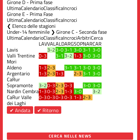
Girone D - Prima fase
Ultima
Calendario
Classifica
Incroci
Girone E - Prima Fase
Ultima
Calendario
Classifica
Incroci
Elenco delle stagioni
Under-14 femminile ❯ Girone C - Seconda fase
Ultima
Calendario
Classifica
Incroci
Arbitri
Cerca
LAV
VAL
ALD
ARG
SOP
NAR
CAR
Lavis
3-2
3-0
3-1
3-0
3-1
3-0
Valli Trentine
0-3
3-1
3-2
1-3
3-0
3-0
Mori
Aldeno
1-3
2-3
3-1
3-1
3-0
3-0
Argentario
1-3
2-3
1-3
2-3
3-1
3-0
CaRur
Sopramonte
3-2
0-3
2-3
0-3
3-0
3-0
Nardin Cembra
1-3
0-3
2-3
1-3
3-0
3-2
CaRur Valle
0-3
0-3
0-3
0-3
1-3
2-3
dei Laghi
✔ Andata
✔ Ritorno
CERCA NELLE NEWS