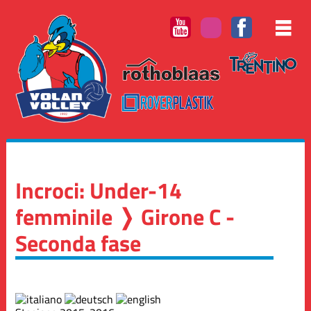
Incroci: Under-14
femminile ❭ Girone C -
Seconda fase