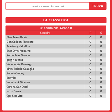
LA CLASSIFICA
B1 femminile: Girone B
Squadra
P
G
Blue Team Pavia
0
0
Don Colleoni Trescore
0
0
Academy Valtellina
0
0
Bstz Omsi Vobarno
0
0
Rothoblaas Volano
0
0
Ipag Noventa
0
0
Vivienergia Busnago
0
0
Idras Torbole Casaglia
0
0
Padova Volley
0
0
Brembo
0
0
Volksbank Vicenza
0
0
Cortina San Donà
0
0
Isuzu Cerea
0
0
Gps San Vito
0
0