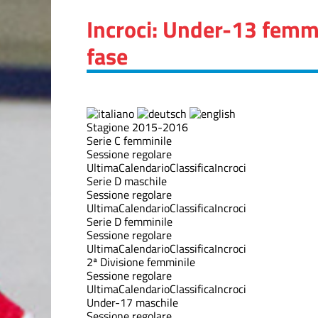
Incroci: Under-13 femm
fase
Stagione 2015-2016
Serie C femminile
Sessione regolare
Ultima
Calendario
Classifica
Incroci
Serie D maschile
Sessione regolare
Ultima
Calendario
Classifica
Incroci
Serie D femminile
Sessione regolare
Ultima
Calendario
Classifica
Incroci
2ª Divisione femminile
Sessione regolare
Ultima
Calendario
Classifica
Incroci
Under-17 maschile
Sessione regolare