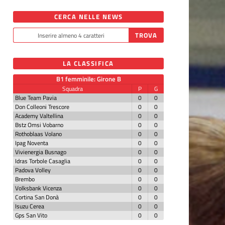
CERCA NELLE NEWS
LA CLASSIFICA
B1 femminile: Girone B
Squadra
P
G
Blue Team Pavia
0
0
Don Colleoni Trescore
0
0
Academy Valtellina
0
0
Bstz Omsi Vobarno
0
0
Rothoblaas Volano
0
0
Ipag Noventa
0
0
Vivienergia Busnago
0
0
Idras Torbole Casaglia
0
0
Padova Volley
0
0
Brembo
0
0
Volksbank Vicenza
0
0
Cortina San Donà
0
0
Isuzu Cerea
0
0
Gps San Vito
0
0