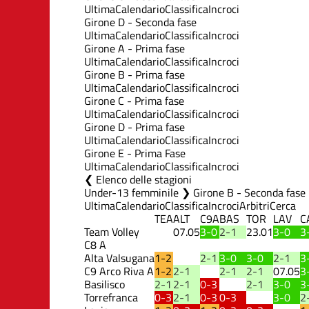
Ultima
Calendario
Classifica
Incroci
Girone D - Seconda fase
Ultima
Calendario
Classifica
Incroci
Girone A - Prima fase
Ultima
Calendario
Classifica
Incroci
Girone B - Prima fase
Ultima
Calendario
Classifica
Incroci
Girone C - Prima fase
Ultima
Calendario
Classifica
Incroci
Girone D - Prima fase
Ultima
Calendario
Classifica
Incroci
Girone E - Prima Fase
Ultima
Calendario
Classifica
Incroci
Elenco delle stagioni
Under-13 femminile ❯ Girone B - Seconda fase
Ultima
Calendario
Classifica
Incroci
Arbitri
Cerca
TEA
ALT
C9A
BAS
TOR
LAV
C
Team Volley
07.05
3-0
2-1
23.01
3-0
3
C8 A
Alta Valsugana
1-2
2-1
3-0
3-0
2-1
3
C9 Arco Riva A
1-2
2-1
2-1
2-1
07.05
3
Basilisco
2-1
2-1
0-3
2-1
3-0
3
Torrefranca
0-3
2-1
0-3
0-3
3-0
2