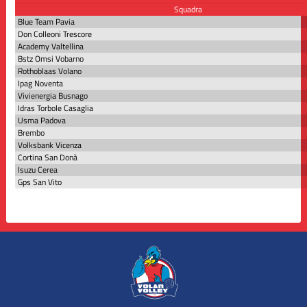
Squadra
Blue Team Pavia
Don Colleoni Trescore
Academy Valtellina
Bstz Omsi Vobarno
Rothoblaas Volano
Ipag Noventa
Vivienergia Busnago
Idras Torbole Casaglia
Usma Padova
Brembo
Volksbank Vicenza
Cortina San Donà
Isuzu Cerea
Gps San Vito