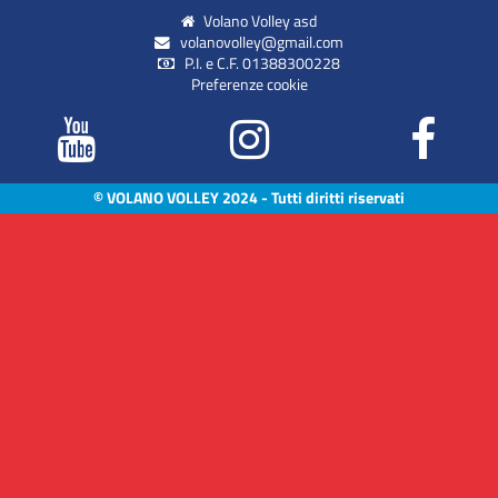
Volano Volley asd
volanovolley@gmail.com
P.I. e C.F. 01388300228
Preferenze cookie
© VOLANO VOLLEY 2024 - Tutti diritti riservati