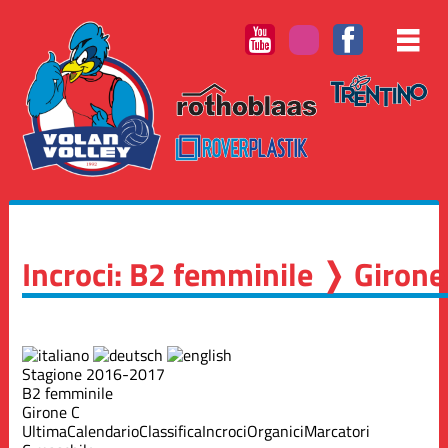
Incroci: B2 femminile ❭ Girone
Stagione 2016-2017
B2 femminile
Girone C
Ultima
Calendario
Classifica
Incroci
Organici
Marcatori