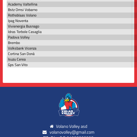
Academy Valtellina
Bstz Omsi Vobarno
Rothoblaas Volano
Ipag Noventa
Vivienergia Busnago
Idras Torbole Casaglia
Padova Volley
Brembo
Volksbank Vicenza
Cortina San Donà
Isuzu Cerea
Gps San Vito
Volano Volley asd
volanovolley@gmail.com