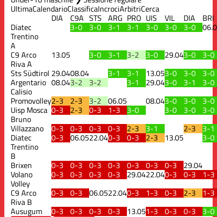
Ultima
Calendario
Classifica
Incroci
Arbitri
Cerca
DIA
C9A
STS
ARG
PRO
UIS
VIL
DIA
BRI
Diatec
3-0
3-0
3-1
3-1
3-0
3-0
3-0
06.
Trentino
A
C9 Arco
13.05
3-0
3-1
3-2
3-0
29.04
3-0
3-0
Riva A
Sts Südtirol
29.04
08.04
3-1
3-1
13.05
3-0
3-0
3-0
Argentario
08.04
3-2
3-2
3-1
29.04
3-0
3-1
3-0
Calisio
Promovolley
2-3
2-3
3-2
06.05
08.04
3-0
3-0
3-0
Uisp Mosca
0-3
2-3
0-3
1-3
3-0
3-0
3-0
3-0
Bruno
Villazzano
0-3
0-3
0-3
0-3
2-3
3-1
2-3
3-1
Diatec
0-3
06.05
22.04
0-3
0-3
2-3
13.05
3-0
Trentino
B
Brixen
0-3
0-3
0-3
0-3
0-3
0-3
0-3
29.04
Volano
0-3
0-3
0-3
0-3
29.04
22.04
0-3
0-3
1-3
Volley
C9 Arco
0-3
0-3
06.05
22.04
0-3
1-3
0-3
2-3
1-3
Riva B
Ausugum
0-3
0-3
0-3
0-3
13.05
1-3
0-3
0-3
3-0