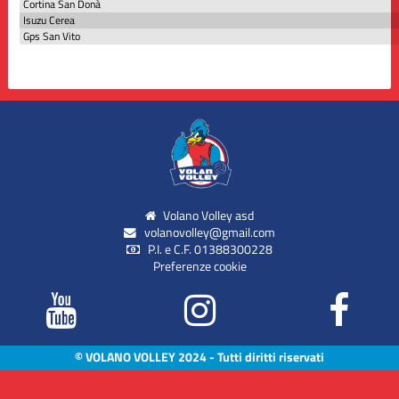
Cortina San Donà
Isuzu Cerea
Gps San Vito
Volano Volley asd
volanovolley@gmail.com
P.I. e C.F. 01388300228
Preferenze cookie
© VOLANO VOLLEY 2024 - Tutti diritti riservati