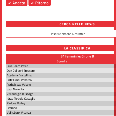
✔ Andata
✔ Ritorno
CERCA NELLE NEWS
LA CLASSIFICA
B1 femminile: Girone B
Squadra
Blue Team Pavia
Don Colleoni Trescore
Academy Valtellina
Bstz Omsi Vobarno
Rothoblaas Volano
Ipag Noventa
Vivienergia Busnago
Idras Torbole Casaglia
Padova Volley
Brembo
Volksbank Vicenza