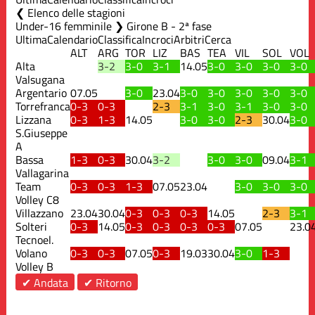
Elenco delle stagioni
Under-16 femminile ❯ Girone B - 2ª fase
Ultima
Calendario
Classifica
Incroci
Arbitri
Cerca
ALT
ARG
TOR
LIZ
BAS
TEA
VIL
SOL
VOL
Alta
3-2
3-0
3-1
14.05
3-0
3-0
3-0
3-0
Valsugana
Argentario
07.05
3-0
23.04
3-0
3-0
3-0
3-0
3-0
Torrefranca
0-3
0-3
2-3
3-1
3-0
3-1
3-0
3-0
Lizzana
0-3
1-3
14.05
3-0
3-0
2-3
30.04
3-0
S.Giuseppe
A
Bassa
1-3
0-3
30.04
3-2
3-0
3-0
09.04
3-1
Vallagarina
Team
0-3
0-3
1-3
07.05
23.04
3-0
3-0
3-0
Volley C8
Villazzano
23.04
30.04
0-3
0-3
0-3
14.05
2-3
3-1
Solteri
0-3
14.05
0-3
0-3
0-3
0-3
07.05
23.0
Tecnoel.
Volano
0-3
0-3
07.05
0-3
19.03
30.04
3-0
1-3
Volley B
✔ Andata
✔ Ritorno