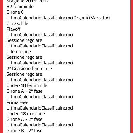
Stagione 2016-2017
B2 femminile
Girone C
Ultima
Calendario
Classifica
Incroci
Organici
Marcatori
C maschile
Playoff
Ultima
Calendario
Classifica
Incroci
Sessione regolare
Ultima
Calendario
Classifica
Incroci
D femminile
Sessione regolare
Ultima
Calendario
Classifica
Incroci
2ª Divisione femminile
Sessione regolare
Ultima
Calendario
Classifica
Incroci
Under-18 femminile
Girone A - 2ª fase
Ultima
Calendario
Classifica
Incroci
Prima Fase
Ultima
Calendario
Classifica
Incroci
Under-18 maschile
Girone A - 2ª fase
Ultima
Calendario
Classifica
Incroci
Girone B - 2ª fase