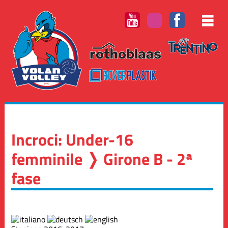
Incroci: Under-16
femminile ❭ Girone B - 2ª
fase