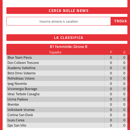
CERCA NELLE NEWS
LA CLASSIFICA
B1 femminile: Girone B
Squadra
P
G
Blue Team Pavia
0
0
Don Colleoni Trescore
0
0
Academy Valtellina
0
0
Bstz Omsi Vobarno
0
0
Rothoblaas Volano
0
0
Ipag Noventa
0
0
Vivienergia Busnago
0
0
Idras Torbole Casaglia
0
0
Usma Padova
0
0
Brembo
0
0
Volksbank Vicenza
0
0
Cortina San Donà
0
0
Isuzu Cerea
0
0
Gps San Vito
0
0