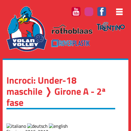
Incroci: Under-18
maschile ❭ Girone A - 2ª
fase