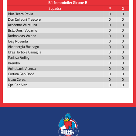
B1 femminile: Girone B
Squadra
P
G
Blue Team Pavia
0
0
Don Colleoni Trescore
0
0
Academy Valtellina
0
0
Bstz Omsi Vobarno
0
0
Rothoblaas Volano
0
0
Ipag Noventa
0
0
Vivienergia Busnago
0
0
Idras Torbole Casaglia
0
0
Padova Volley
0
0
Brembo
0
0
Volksbank Vicenza
0
0
Cortina San Donà
0
0
Isuzu Cerea
0
0
Gps San Vito
0
0