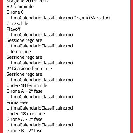
Stagione 2016-2017
B2 femminile
Girone C
Ultima
Calendario
Classifica
Incroci
Organici
Marcatori
C maschile
Playoff
Ultima
Calendario
Classifica
Incroci
Sessione regolare
Ultima
Calendario
Classifica
Incroci
D femminile
Sessione regolare
Ultima
Calendario
Classifica
Incroci
2ª Divisione femminile
Sessione regolare
Ultima
Calendario
Classifica
Incroci
Under-18 femminile
Girone A - 2ª fase
Ultima
Calendario
Classifica
Incroci
Prima Fase
Ultima
Calendario
Classifica
Incroci
Under-18 maschile
Girone A - 2ª fase
Ultima
Calendario
Classifica
Incroci
Girone B - 2ª fase