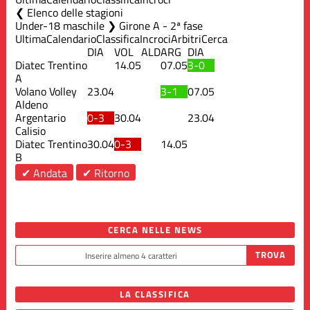
Elenco delle stagioni
Under-18 maschile ❯ Girone A - 2ª fase
Ultima
Calendario
Classifica
Incroci
Arbitri
Cerca
DIA
VOL
ALD
ARG
DIA
Diatec Trentino
14.05
07.05
3-0
A
Volano Volley
23.04
3-1
07.05
Aldeno
Argentario
0-3
30.04
23.04
Calisio
Diatec Trentino
30.04
0-3
14.05
B
✔ Andata
✔ Ritorno
CERCA NELLE NEWS
LA CLASSIFICA