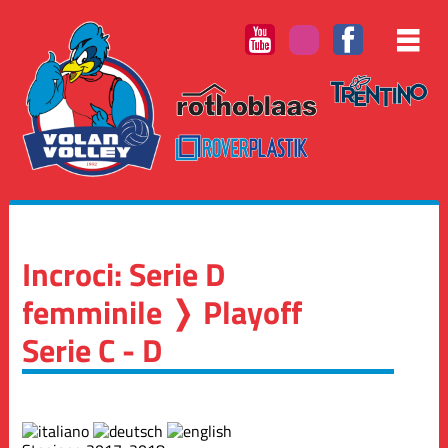
Incroci: Serie D
femminile ❭ Playoff
Serie C - D