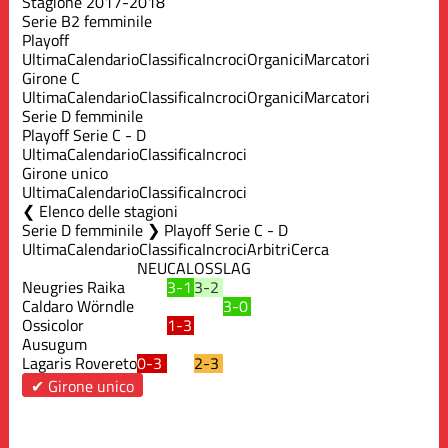
Stagione 2017-2018
Serie B2 femminile
Playoff
Ultima
Calendario
Classifica
Incroci
Organici
Marcatori
Girone C
Ultima
Calendario
Classifica
Incroci
Organici
Marcatori
Serie D femminile
Playoff Serie C - D
Ultima
Calendario
Classifica
Incroci
Girone unico
Ultima
Calendario
Classifica
Incroci
Elenco delle stagioni
Serie D femminile ❯ Playoff Serie C - D
Ultima
Calendario
Classifica
Incroci
Arbitri
Cerca
NEU
CAL
OSS
LAG
Neugries Raika
3-1
3-2
Caldaro Wörndle
3-0
Ossicolor
1-3
Ausugum
Lagaris Rovereto
0-3
2-3
✔ Girone unico