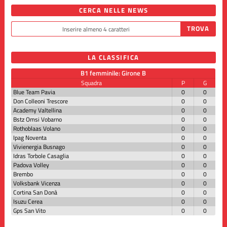
CERCA NELLE NEWS
LA CLASSIFICA
B1 femminile: Girone B
Squadra
P
G
Blue Team Pavia
0
0
Don Colleoni Trescore
0
0
Academy Valtellina
0
0
Bstz Omsi Vobarno
0
0
Rothoblaas Volano
0
0
Ipag Noventa
0
0
Vivienergia Busnago
0
0
Idras Torbole Casaglia
0
0
Padova Volley
0
0
Brembo
0
0
Volksbank Vicenza
0
0
Cortina San Donà
0
0
Isuzu Cerea
0
0
Gps San Vito
0
0