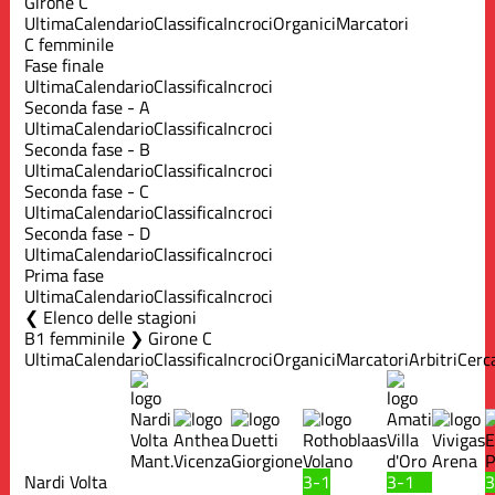
Girone C
Ultima
Calendario
Classifica
Incroci
Organici
Marcatori
C femminile
Fase finale
Ultima
Calendario
Classifica
Incroci
Seconda fase - A
Ultima
Calendario
Classifica
Incroci
Seconda fase - B
Ultima
Calendario
Classifica
Incroci
Seconda fase - C
Ultima
Calendario
Classifica
Incroci
Seconda fase - D
Ultima
Calendario
Classifica
Incroci
Prima fase
Ultima
Calendario
Classifica
Incroci
Elenco delle stagioni
B1 femminile ❯ Girone C
Ultima
Calendario
Classifica
Incroci
Organici
Marcatori
Arbitri
Cerc
Nardi Volta
3-1
3-1
3