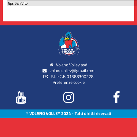
Gps San Vito
Volano Volley asd
volanovolley@gmail.com
P.I. e C.F. 01388300228
Preferenze cookie
© VOLANO VOLLEY 2024 - Tutti diritti riservati