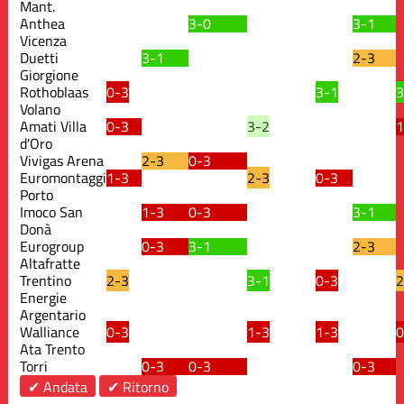
Mant.
Anthea
3-0
3-1
Vicenza
Duetti
3-1
2-3
Giorgione
Rothoblaas
0-3
3-1
3
Volano
Amati Villa
0-3
3-2
1
d'Oro
Vivigas Arena
2-3
0-3
Euromontaggi
1-3
2-3
0-3
Porto
Imoco San
1-3
0-3
3-1
Donà
Eurogroup
0-3
3-1
2-3
Altafratte
Trentino
2-3
3-1
0-3
2
Energie
Argentario
Walliance
0-3
1-3
1-3
0
Ata Trento
Torri
0-3
0-3
0-3
✔ Andata
✔ Ritorno