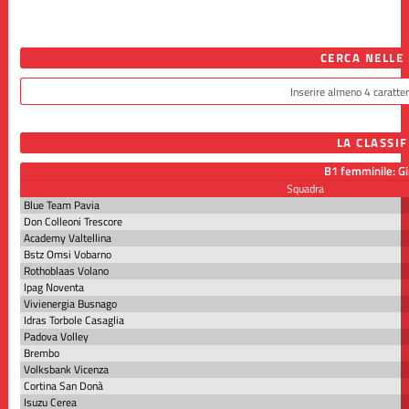
CERCA NELLE
LA CLASSIF
B1 femminile: G
Squadra
Blue Team Pavia
Don Colleoni Trescore
Academy Valtellina
Bstz Omsi Vobarno
Rothoblaas Volano
Ipag Noventa
Vivienergia Busnago
Idras Torbole Casaglia
Padova Volley
Brembo
Volksbank Vicenza
Cortina San Donà
Isuzu Cerea