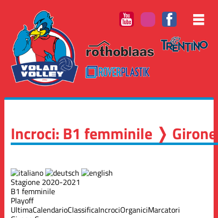
Incroci: B1 femminile ❭ Girone
Stagione 2020-2021
B1 femminile
Playoff
Ultima
Calendario
Classifica
Incroci
Organici
Marcatori