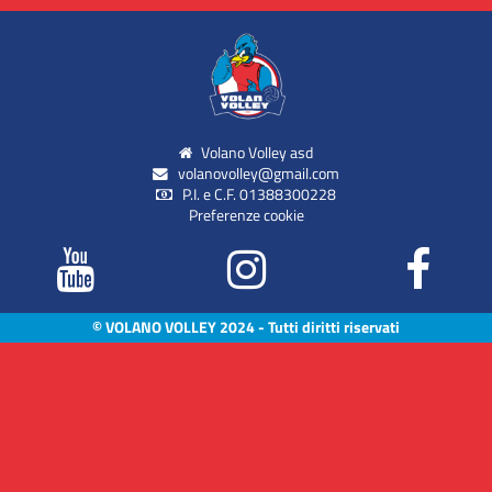
Volano Volley asd
volanovolley@gmail.com
P.I. e C.F. 01388300228
Preferenze cookie
© VOLANO VOLLEY 2024 - Tutti diritti riservati