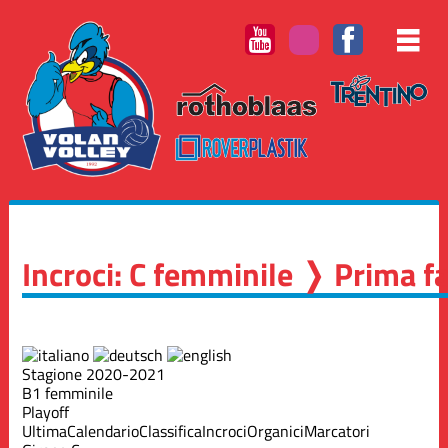
Incroci: C femminile ❭ Prima f
Stagione 2020-2021
B1 femminile
Playoff
Ultima
Calendario
Classifica
Incroci
Organici
Marcatori