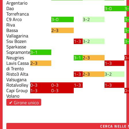
Argentario
Dao
3-0
3
Torrefranca
C9 Arco
3-0
3-2
3
Riva
Bassa
2-3
3
Vallagarina
Ssv Bozen
1-3
3-2
3
Sparkasse
Sopramonte
3-1
Neugries
3-1
2-3
0
Lavis Cassa
2-3
1-3
di Trento
Risto3 Alta
1-3
2-3
3-2
Valsugana
Rotalvolley
0-3
0-3
1-3
1-3
Capi Group
1-3
0-3
0
Volano
✔ Girone unico
CERCA NELLE