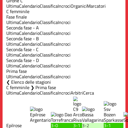
Girone C
Ultima
Calendario
Classifica
Incroci
Organici
Marcatori
C femminile
Fase finale
Ultima
Calendario
Classifica
Incroci
Seconda fase - A
Ultima
Calendario
Classifica
Incroci
Seconda fase - B
Ultima
Calendario
Classifica
Incroci
Seconda fase - C
Ultima
Calendario
Classifica
Incroci
Seconda fase - D
Ultima
Calendario
Classifica
Incroci
Prima fase
Ultima
Calendario
Classifica
Incroci
Elenco delle stagioni
C femminile ❯ Prima fase
Ultima
Calendario
Classifica
Incroci
Arbitri
Cerca
Epilrose
3-0
3-1
3-2
3-1