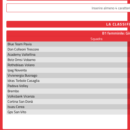
LA CLASSIF
B1 femminile: Gi
Squadra
Blue Team Pavia
Don Colleoni Trescore
Academy Valtellina
Bstz Omsi Vobarno
Rothoblaas Volano
Ipag Noventa
Vivienergia Busnago
Idras Torbole Casaglia
Padova Volley
Brembo
Volksbank Vicenza
Cortina San Donà
Isuzu Cerea
Gps San Vito