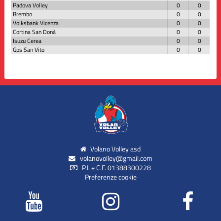
Padova Volley
0
0
Brembo
0
0
Volksbank Vicenza
0
0
Cortina San Donà
0
0
Isuzu Cerea
0
0
Gps San Vito
0
0
Volano Volley asd
volanovolley@gmail.com
P.I. e C.F. 01388300228
Preferenze cookie