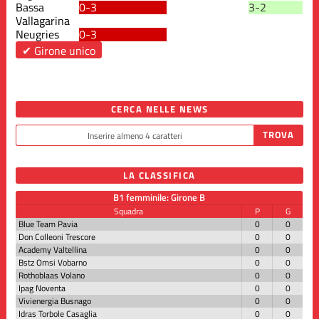
Bassa
0-3
3-2
Vallagarina
Neugries
0-3
✔ Girone unico
CERCA NELLE NEWS
LA CLASSIFICA
B1 femminile: Girone B
Squadra
P
G
Blue Team Pavia
0
0
Don Colleoni Trescore
0
0
Academy Valtellina
0
0
Bstz Omsi Vobarno
0
0
Rothoblaas Volano
0
0
Ipag Noventa
0
0
Vivienergia Busnago
0
0
Idras Torbole Casaglia
0
0