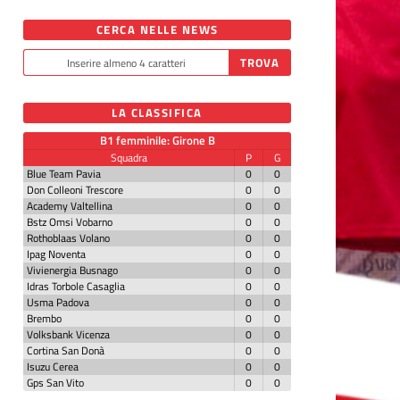
CERCA NELLE NEWS
LA CLASSIFICA
B1 femminile: Girone B
Squadra
P
G
Blue Team Pavia
0
0
Don Colleoni Trescore
0
0
Academy Valtellina
0
0
Bstz Omsi Vobarno
0
0
Rothoblaas Volano
0
0
Ipag Noventa
0
0
Vivienergia Busnago
0
0
Idras Torbole Casaglia
0
0
Usma Padova
0
0
Brembo
0
0
Volksbank Vicenza
0
0
Cortina San Donà
0
0
Isuzu Cerea
0
0
Gps San Vito
0
0