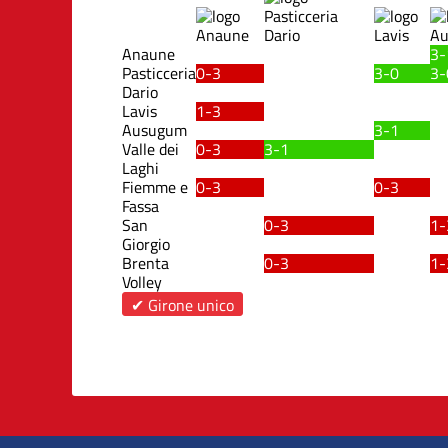
Anaune
3-
Pasticceria
0-3
3-0
3-
Dario
Lavis
1-3
Ausugum
3-1
Valle dei
0-3
3-1
Laghi
Fiemme e
0-3
0-3
Fassa
San
0-3
1-
Giorgio
Brenta
0-3
1-
Volley
✔ Girone unico