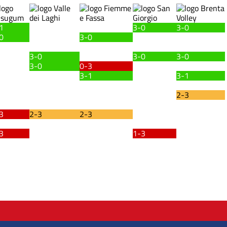
1
3-0
3-0
0
3-0
3-0
3-0
3-0
3-0
0-3
3-1
3-1
2-3
3
2-3
2-3
3
1-3