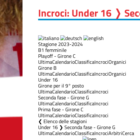
Incroci: Under 16 ❭ Sec
Stagione 2023-2024
B1 femminile
Playoff - Girone C
Ultima
Calendario
Classifica
Incroci
Organici
Girone B
Ultima
Calendario
Classifica
Incroci
Organici
Under 16
Girone per il 9° posto
Ultima
Calendario
Classifica
Incroci
Seconda fase - Girone G
Ultima
Calendario
Classifica
Incroci
Prima fase - Girone C
Ultima
Calendario
Classifica
Incroci
Elenco delle stagioni
Under 16 ❯ Seconda fase - Girone G
Ultima
Calendario
Classifica
Incroci
Arbitri
Cerca