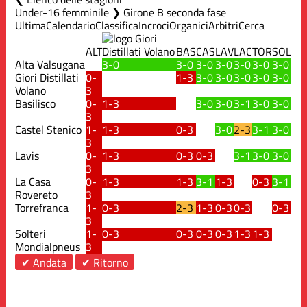
Under-16 femminile ❯ Girone B seconda fase
Ultima
Calendario
Classifica
Incroci
Organici
Arbitri
Cerca
ALT
BAS
CAS
LAV
LAC
TOR
SOL
Alta Valsugana
3-0
3-0
3-0
3-0
3-0
3-0
3-0
Giori Distillati
0-
1-3
3-0
3-0
3-0
3-0
3-0
Volano
3
Basilisco
0-
1-3
3-0
3-0
3-1
3-0
3-0
3
Castel Stenico
1-
1-3
0-3
3-0
2-3
3-1
3-0
3
Lavis
0-
1-3
0-3
0-3
3-1
3-0
3-0
3
La Casa
0-
1-3
1-3
3-1
1-3
0-3
3-1
Rovereto
3
Torrefranca
1-
0-3
2-3
1-3
0-3
0-3
0-3
3
Solteri
1-
0-3
0-3
0-3
0-3
1-3
1-3
Mondialpneus
3
✔ Andata
✔ Ritorno