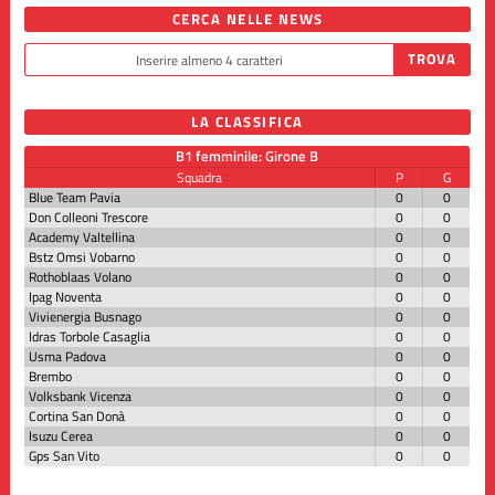
CERCA NELLE NEWS
LA CLASSIFICA
B1 femminile: Girone B
Squadra
P
G
Blue Team Pavia
0
0
Don Colleoni Trescore
0
0
Academy Valtellina
0
0
Bstz Omsi Vobarno
0
0
Rothoblaas Volano
0
0
Ipag Noventa
0
0
Vivienergia Busnago
0
0
Idras Torbole Casaglia
0
0
Usma Padova
0
0
Brembo
0
0
Volksbank Vicenza
0
0
Cortina San Donà
0
0
Isuzu Cerea
0
0
Gps San Vito
0
0