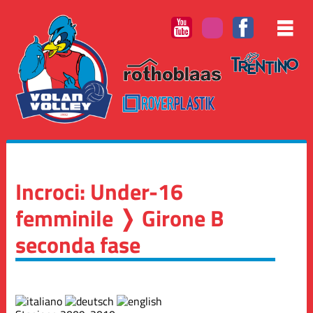
Incroci: Under-16
femminile ❭ Girone B
seconda fase