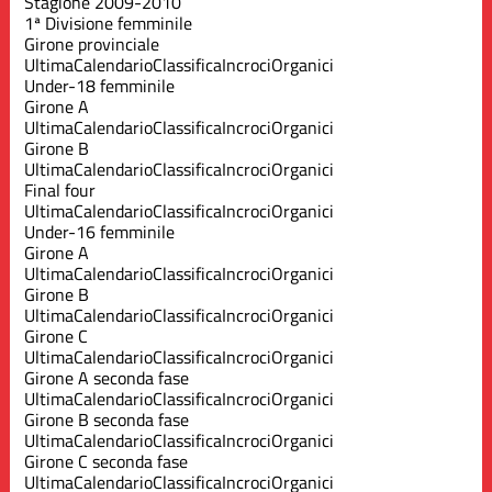
Stagione 2009-2010
1ª Divisione femminile
Girone provinciale
Ultima
Calendario
Classifica
Incroci
Organici
Under-18 femminile
Girone A
Ultima
Calendario
Classifica
Incroci
Organici
Girone B
Ultima
Calendario
Classifica
Incroci
Organici
Final four
Ultima
Calendario
Classifica
Incroci
Organici
Under-16 femminile
Girone A
Ultima
Calendario
Classifica
Incroci
Organici
Girone B
Ultima
Calendario
Classifica
Incroci
Organici
Girone C
Ultima
Calendario
Classifica
Incroci
Organici
Girone A seconda fase
Ultima
Calendario
Classifica
Incroci
Organici
Girone B seconda fase
Ultima
Calendario
Classifica
Incroci
Organici
Girone C seconda fase
Ultima
Calendario
Classifica
Incroci
Organici