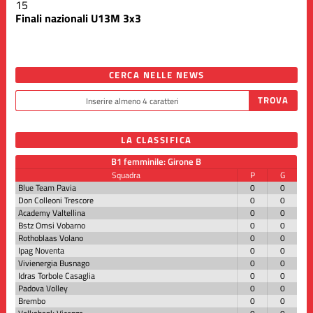
15
Finali nazionali U13M 3x3
CERCA NELLE NEWS
LA CLASSIFICA
B1 femminile: Girone B
Squadra
P
G
Blue Team Pavia
0
0
Don Colleoni Trescore
0
0
Academy Valtellina
0
0
Bstz Omsi Vobarno
0
0
Rothoblaas Volano
0
0
Ipag Noventa
0
0
Vivienergia Busnago
0
0
Idras Torbole Casaglia
0
0
Padova Volley
0
0
Brembo
0
0