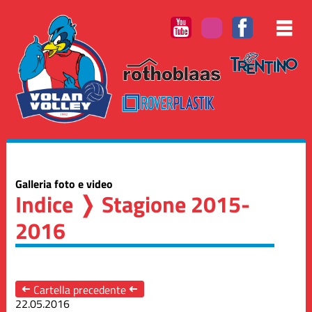
Galleria foto e video
Indice
❭ Stagione 2015-
2016
➜
Cartella precedente
➜
22.05.2016