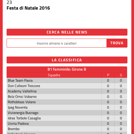
23
Festa di Natale 2016
CERCA NELLE NEWS
LA CLASSIFICA
B1 femminile: Girone B
Squadra
P
G
Blue Team Pavia
0
0
Don Colleoni Trescore
0
0
Academy Valtellina
0
0
Bstz Omsi Vobarno
0
0
Rothoblaas Volano
0
0
Ipag Noventa
0
0
Vivienergia Busnago
0
0
Idras Torbole Casaglia
0
0
Usma Padova
0
0
Brembo
0
0