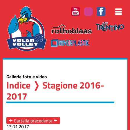
Galleria foto e video
Indice
❭ Stagione 2016-
2017
➜
Cartella precedente
➜
13.01.2017