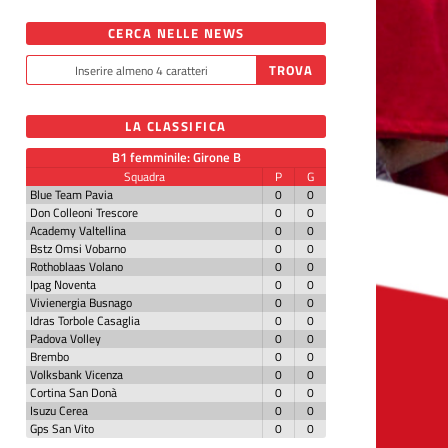
CERCA NELLE NEWS
LA CLASSIFICA
B1 femminile: Girone B
Squadra
P
G
Blue Team Pavia
0
0
Don Colleoni Trescore
0
0
Academy Valtellina
0
0
Bstz Omsi Vobarno
0
0
Rothoblaas Volano
0
0
Ipag Noventa
0
0
Vivienergia Busnago
0
0
Idras Torbole Casaglia
0
0
Padova Volley
0
0
Brembo
0
0
Volksbank Vicenza
0
0
Cortina San Donà
0
0
Isuzu Cerea
0
0
Gps San Vito
0
0