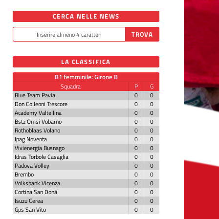
CERCA NELLE NEWS
LA CLASSIFICA
B1 femminile: Girone B
Squadra
P
G
Blue Team Pavia
0
0
Don Colleoni Trescore
0
0
Academy Valtellina
0
0
Bstz Omsi Vobarno
0
0
Rothoblaas Volano
0
0
Ipag Noventa
0
0
Vivienergia Busnago
0
0
Idras Torbole Casaglia
0
0
Padova Volley
0
0
Brembo
0
0
Volksbank Vicenza
0
0
Cortina San Donà
0
0
Isuzu Cerea
0
0
Gps San Vito
0
0