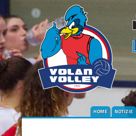
degli
argomenti
delle
notizie:
Altre
squadre
Serie B1
Serie B2
Società
HOME
NOTIZIE