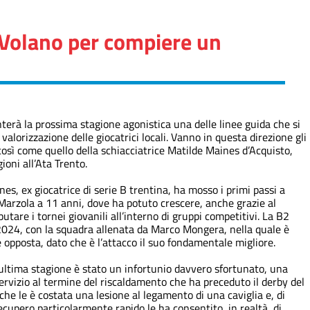
 Volano per compiere un
nterà la prossima stagione agonistica una delle linee guida che si
 valorizzazione delle giocatrici locali. Vanno in questa direzione gli
osì come quello della schiacciatrice Matilde Maines d’Acquisto,
oni all’Ata Trento.
s, ex giocatrice di serie B trentina, ha mosso i primi passi a
 Marzola a 11 anni, dove ha potuto crescere, anche grazie al
utare i tornei giovanili all’interno di gruppi competitivi. La B2
l 2024, con la squadra allenata da Marco Mongera, nella quale è
 opposta, dato che è l’attacco il suo fondamentale migliore.
ll’ultima stagione è stato un infortunio davvero sfortunato, una
rvizio al termine del riscaldamento che ha preceduto il derby del
che le è costata una lesione al legamento di una caviglia e, di
recupero particolarmente rapido le ha consentito, in realtà, di