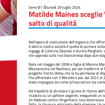
Serie B1
lunedì 29 luglio 2024
Matilde Maines sceglie
salto di qualità
Nell’opera di costruzione dell’organico che affro
è data la nostra società è quella di puntare sulla
ingaggi di Caterina Deanesi e Aurora Perghem, c
che approda sulla riva biancorossa dopo due stagi
Nata nel maggio del 2006 e figlia di Morena Maine
Mezzocorona nel Basilisco, per poi trasferirsi al
progetto Trento Volley che le ha permesso di disp
l’ha affrontata con il Marzola e poi, dal 2022 a
stata impiegata sia come schiacciatrice sia come
Ad impedirle di sfruttare il girone di ritorno de
ricaduta su un pallone vagante, eseguendo un se
24 febbraio contro l’Argentario. Una distorsione 
fatto, la chiusura anticipata della stagione. Un 