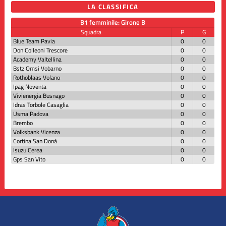
LA CLASSIFICA
B1 femminile: Girone B
Squadra
P
G
Blue Team Pavia
0
0
Don Colleoni Trescore
0
0
Academy Valtellina
0
0
Bstz Omsi Vobarno
0
0
Rothoblaas Volano
0
0
Ipag Noventa
0
0
Vivienergia Busnago
0
0
Idras Torbole Casaglia
0
0
Usma Padova
0
0
Brembo
0
0
Volksbank Vicenza
0
0
Cortina San Donà
0
0
Isuzu Cerea
0
0
Gps San Vito
0
0