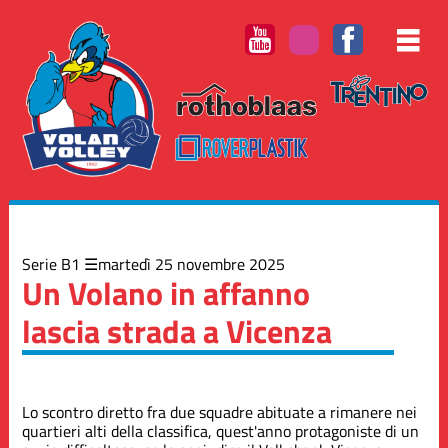
Elenco
degli
argomenti
delle
notizie:
Altre
squadre
Serie B1
Serie B2
Serie B1
martedì 25 novembre 2025
Un Volano in affanno
lascia strada a Vicenza
Società
Lo scontro diretto fra due squadre abituate a rimanere nei
quartieri alti della classifica, quest'anno protagoniste di un