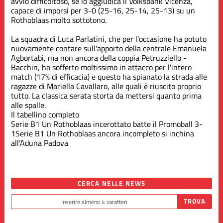
avvio difficoltoso, se lo aggiudica il Volksbank Vicenza,
capace di imporsi per 3-0 (25-16, 25-14, 25-13) su un
Rothoblaas molto sottotono.
La squadra di Luca Parlatini, che per l'occasione ha potuto
nuovamente contare sull'apporto della centrale Emanuela
Agbortabi, ma non ancora della coppia Petruzziello -
Bacchin, ha sofferto moltissimo in attacco per l'intero
match (17% di efficacia) e questo ha spianato la strada alle
ragazze di Mariella Cavallaro, alle quali è riuscito proprio
tutto. La classica serata storta da mettersi quanto prima
alle spalle.
Il tabellino completo
Serie B1
Un Rothoblaas incerottato batte il Promoball 3-
1
Serie B1
Un Rothoblaas ancora incompleto si inchina
all'Aduna Padova
CERCA NELLE NEWS