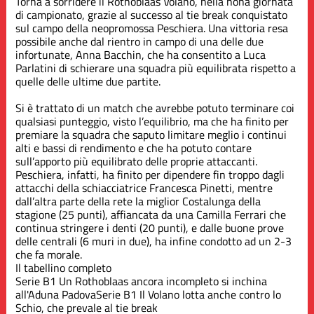
Torna a sorridere il Rothoblaas Volano, nella nona giornata
di campionato, grazie al successo al tie break conquistato
sul campo della neopromossa Peschiera. Una vittoria resa
possibile anche dal rientro in campo di una delle due
infortunate, Anna Bacchin, che ha consentito a Luca
Parlatini di schierare una squadra più equilibrata rispetto a
quelle delle ultime due partite.
Si è trattato di un match che avrebbe potuto terminare coi
qualsiasi punteggio, visto l’equilibrio, ma che ha finito per
premiare la squadra che saputo limitare meglio i continui
alti e bassi di rendimento e che ha potuto contare
sull’apporto più equilibrato delle proprie attaccanti.
Peschiera, infatti, ha finito per dipendere fin troppo dagli
attacchi della schiacciatrice Francesca Pinetti, mentre
dall’altra parte della rete la miglior Costalunga della
stagione (25 punti), affiancata da una Camilla Ferrari che
continua stringere i denti (20 punti), e dalle buone prove
delle centrali (6 muri in due), ha infine condotto ad un 2-3
che fa morale.
Il tabellino completo
Serie B1
Un Rothoblaas ancora incompleto si inchina
all'Aduna Padova
Serie B1
Il Volano lotta anche contro lo
Schio, che prevale al tie break