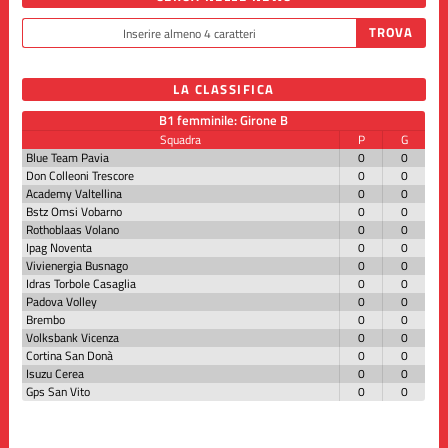
LA CLASSIFICA
B1 femminile: Girone B
Squadra
P
G
Blue Team Pavia
0
0
Don Colleoni Trescore
0
0
Academy Valtellina
0
0
Bstz Omsi Vobarno
0
0
Rothoblaas Volano
0
0
Ipag Noventa
0
0
Vivienergia Busnago
0
0
Idras Torbole Casaglia
0
0
Padova Volley
0
0
Brembo
0
0
Volksbank Vicenza
0
0
Cortina San Donà
0
0
Isuzu Cerea
0
0
Gps San Vito
0
0