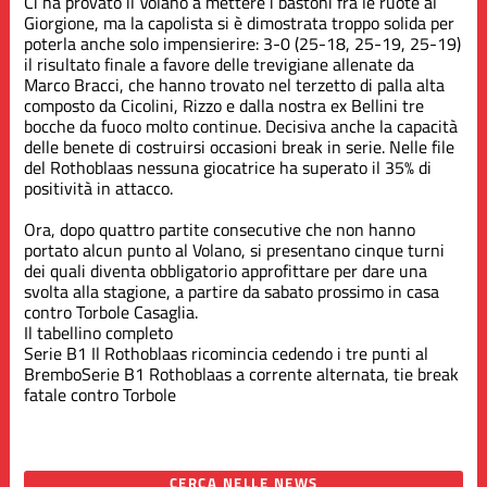
Ci ha provato il Volano a mettere i bastoni fra le ruote al
Giorgione, ma la capolista si è dimostrata troppo solida per
poterla anche solo impensierire: 3-0 (25-18, 25-19, 25-19)
il risultato finale a favore delle trevigiane allenate da
Marco Bracci, che hanno trovato nel terzetto di palla alta
composto da Cicolini, Rizzo e dalla nostra ex Bellini tre
bocche da fuoco molto continue. Decisiva anche la capacità
delle benete di costruirsi occasioni break in serie. Nelle file
del Rothoblaas nessuna giocatrice ha superato il 35% di
positività in attacco.
Ora, dopo quattro partite consecutive che non hanno
portato alcun punto al Volano, si presentano cinque turni
dei quali diventa obbligatorio approfittare per dare una
svolta alla stagione, a partire da sabato prossimo in casa
contro Torbole Casaglia.
Il tabellino completo
Serie B1
Il Rothoblaas ricomincia cedendo i tre punti al
Brembo
Serie B1
Rothoblaas a corrente alternata, tie break
fatale contro Torbole
CERCA NELLE NEWS