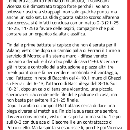
Come era accaduto nel match di andata, il Volksbank
Vicenza si è dimostrato troppo forte perché il Volano
potesse riuscire a strappagli non solo qualche punto, ma
anche un solo set. La sfida giocata sabato scorso all’arena
biancorossa si è infatti conclusa con un netto 0-3 (21-25,
18-25, 11-25) a favore delle ospiti, compagine che può
contare su un organico da alta classifica.
Fin dalle prime battute si capisce che non è serata per il
Volano, visto che dopo un cambio palla di Ferrari il turno a
servizio di Motroc e il sistema muro - difesa veneto
iniziano a demolire il cambio palla di casa (1-6). Vicenza è
già in totale controllo della situazione e piazza altri tre
break point qua e là per rendere incolmabile il vantaggio,
vedi l’attacco in rete di Bacchin del 4-10, il muro di Ghezzi
su Ferrari del 6-13, l’attacco di Bacchilega dell’8-16. Sul
18-21, dopo un calo di tensione vicentino, una piccola
speranza si riaccende nelle file delle padrone di casa, ma
non basta per evitare il 21-25 finale.
Dopo il cambio di campo il Rothoblaas cerca di dare una
piega diversa al match e all’inizio la sua reazione sembra
davvero convincente, visto che si porta prima sul 4-1 e poi
sull’8-3 con due ace di Giacomelli e un contrattacco di
Petruzziello. Ma la spinta si esaurisce lì, perché poi Vicenza