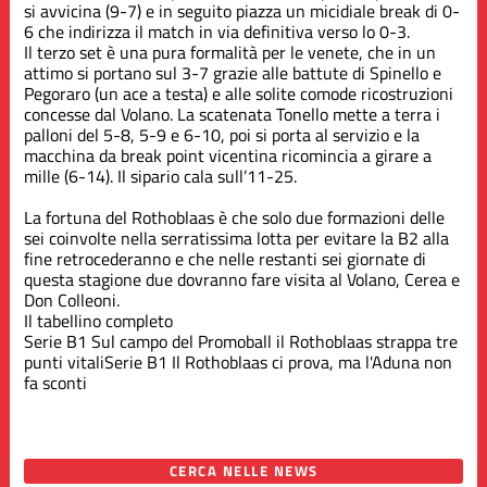
si avvicina (9-7) e in seguito piazza un micidiale break di 0-
6 che indirizza il match in via definitiva verso lo 0-3.
Il terzo set è una pura formalità per le venete, che in un
attimo si portano sul 3-7 grazie alle battute di Spinello e
Pegoraro (un ace a testa) e alle solite comode ricostruzioni
concesse dal Volano. La scatenata Tonello mette a terra i
palloni del 5-8, 5-9 e 6-10, poi si porta al servizio e la
macchina da break point vicentina ricomincia a girare a
mille (6-14). Il sipario cala sull’11-25.
La fortuna del Rothoblaas è che solo due formazioni delle
sei coinvolte nella serratissima lotta per evitare la B2 alla
fine retrocederanno e che nelle restanti sei giornate di
questa stagione due dovranno fare visita al Volano, Cerea e
Don Colleoni.
Il tabellino completo
Serie B1
Sul campo del Promoball il Rothoblaas strappa tre
punti vitali
Serie B1
Il Rothoblaas ci prova, ma l'Aduna non
fa sconti
CERCA NELLE NEWS