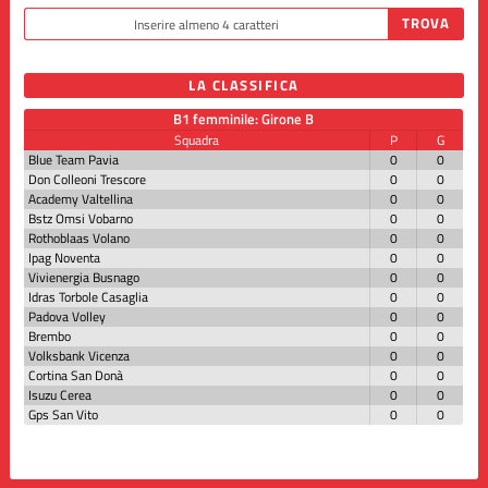
LA CLASSIFICA
B1 femminile: Girone B
Squadra
P
G
Blue Team Pavia
0
0
Don Colleoni Trescore
0
0
Academy Valtellina
0
0
Bstz Omsi Vobarno
0
0
Rothoblaas Volano
0
0
Ipag Noventa
0
0
Vivienergia Busnago
0
0
Idras Torbole Casaglia
0
0
Padova Volley
0
0
Brembo
0
0
Volksbank Vicenza
0
0
Cortina San Donà
0
0
Isuzu Cerea
0
0
Gps San Vito
0
0