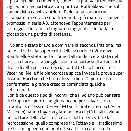
Il posticipo della domenica, come si ci poteva attendere alla
vigilia, non ha portato alcun punto al Rothoblaas, che sul
campo della capolista Aduna Padova ha comunque
strappato un set. La squadra veneta, già matematicamente
promossa in serie A3, attendeva l’appuntamento per
festeggiare lo storico traguardo raggiunto e lo ha fatto
giocando una partita di sostanza.
Il Volano è stato bravo a dominare la seconda frazione, ma
nelle altre tre la superiorità della squadra di Vincenzo
Rondinelli è stata netta, come d'altronde lo era stata nel
match di andata, appoggiato su una batteria di attaccanti
di alto livello per la categoria, su tutte la schiacciatrice
Vecerina, Nelle file biancorosse spicca invece la prova super
di Anna Bacchin, che ha realizzato ben 20 punti e ha
confermato la grande crescita cominciata qualche
settimana fa.
Non è da questo tipo di incontri che il Volano può pensare
di strappare i punti che gli mancano per salvarsi, ma
intanto i successi di Cerea (3-0 su Schio) e Brembo (2-3 a
Maclodio) hanno ingarbugliato ancora di più la situazione
nel settore della classifica dove si lotta per evitare la
retrocessione, quello compreso fra l’ottavo e il tredicesimo
posto con appena due punti di scarto fra capo e coda.