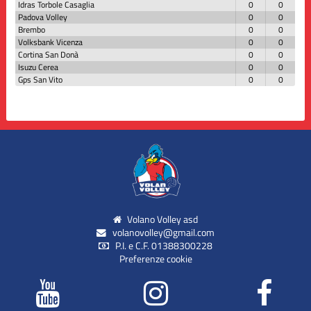
Idras Torbole Casaglia
0
0
Padova Volley
0
0
Brembo
0
0
Volksbank Vicenza
0
0
Cortina San Donà
0
0
Isuzu Cerea
0
0
Gps San Vito
0
0
Volano Volley asd
volanovolley@gmail.com
P.I. e C.F. 01388300228
Preferenze cookie