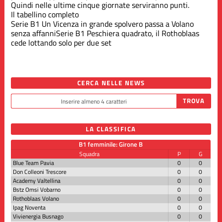
Quindi nelle ultime cinque giornate serviranno punti.
Il tabellino completo
Serie B1
Un Vicenza in grande spolvero passa a Volano
senza affanni
Serie B1
Peschiera quadrato, il Rothoblaas
cede lottando solo per due set
CERCA NELLE NEWS
LA CLASSIFICA
B1 femminile: Girone B
Squadra
P
G
Blue Team Pavia
0
0
Don Colleoni Trescore
0
0
Academy Valtellina
0
0
Bstz Omsi Vobarno
0
0
Rothoblaas Volano
0
0
Ipag Noventa
0
0
Vivienergia Busnago
0
0