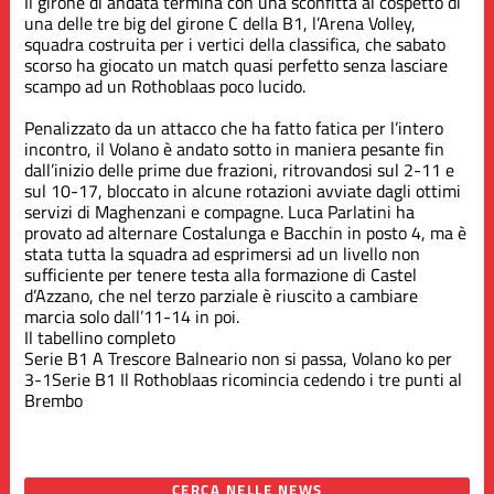
Il girone di andata termina con una sconfitta al cospetto di
una delle tre big del girone C della B1, l’Arena Volley,
squadra costruita per i vertici della classifica, che sabato
scorso ha giocato un match quasi perfetto senza lasciare
scampo ad un Rothoblaas poco lucido.
Penalizzato da un attacco che ha fatto fatica per l’intero
incontro, il Volano è andato sotto in maniera pesante fin
dall’inizio delle prime due frazioni, ritrovandosi sul 2-11 e
sul 10-17, bloccato in alcune rotazioni avviate dagli ottimi
servizi di Maghenzani e compagne. Luca Parlatini ha
provato ad alternare Costalunga e Bacchin in posto 4, ma è
stata tutta la squadra ad esprimersi ad un livello non
sufficiente per tenere testa alla formazione di Castel
d’Azzano, che nel terzo parziale è riuscito a cambiare
marcia solo dall’11-14 in poi.
Il tabellino completo
Serie B1
A Trescore Balneario non si passa, Volano ko per
3-1
Serie B1
Il Rothoblaas ricomincia cedendo i tre punti al
Brembo
CERCA NELLE NEWS