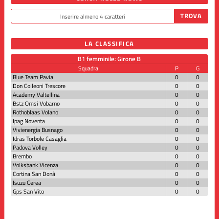
LA CLASSIFICA
B1 femminile: Girone B
Squadra
P
G
Blue Team Pavia
0
0
Don Colleoni Trescore
0
0
Academy Valtellina
0
0
Bstz Omsi Vobarno
0
0
Rothoblaas Volano
0
0
Ipag Noventa
0
0
Vivienergia Busnago
0
0
Idras Torbole Casaglia
0
0
Padova Volley
0
0
Brembo
0
0
Volksbank Vicenza
0
0
Cortina San Donà
0
0
Isuzu Cerea
0
0
Gps San Vito
0
0