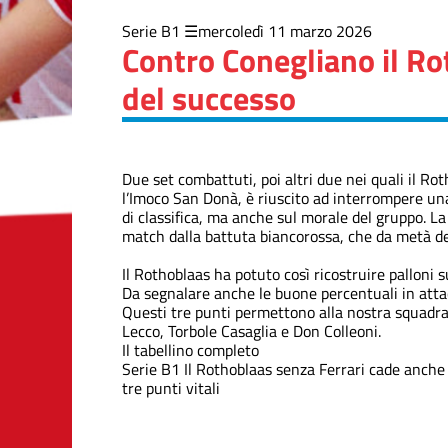
Serie B1
mercoledì 11 marzo 2026
Contro Conegliano il Ro
del successo
Due set combattuti, poi altri due nei quali il R
l’Imoco San Donà, è riuscito ad interrompere una
di classifica, ma anche sul morale del gruppo. La
match dalla battuta biancorossa, che da metà dell
Il Rothoblaas ha potuto così ricostruire palloni 
Da segnalare anche le buone percentuali in attacc
Questi tre punti permettono alla nostra squadra 
Lecco, Torbole Casaglia e Don Colleoni.
Il tabellino completo
Serie B1
Il Rothoblaas senza Ferrari cade anche
tre punti vitali