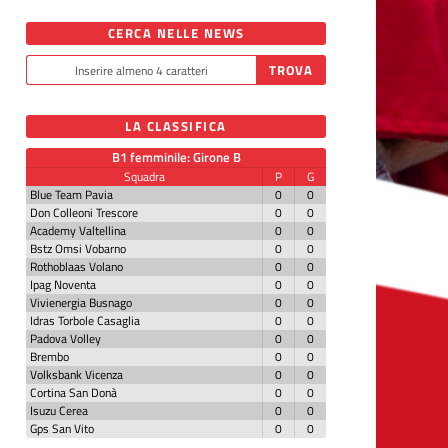
CERCA NELLE NEWS
LA CLASSIFICA
B1 femminile: Girone B
Squadra
P
G
Blue Team Pavia
0
0
Don Colleoni Trescore
0
0
Academy Valtellina
0
0
Bstz Omsi Vobarno
0
0
Rothoblaas Volano
0
0
Ipag Noventa
0
0
Vivienergia Busnago
0
0
Idras Torbole Casaglia
0
0
Padova Volley
0
0
Brembo
0
0
Volksbank Vicenza
0
0
Cortina San Donà
0
0
Isuzu Cerea
0
0
Gps San Vito
0
0