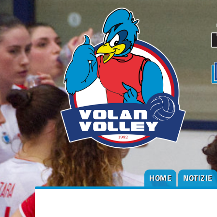
degli
argomenti
delle
notizie:
Altre
squadre
Serie B1
Serie B2
Società
HOME
NOTIZIE