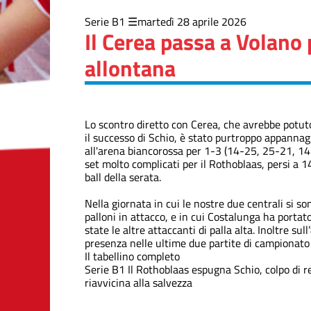
Serie B1
martedì 28 aprile 2026
Il Cerea passa a Volano 
allontana
Lo scontro diretto con Cerea, che avrebbe potuto
il successo di Schio, è stato purtroppo appannag
all'arena biancorossa per 1-3 (14-25, 25-21, 14-2
set molto complicati per il Rothoblaas, persi a 
ball della serata.
Nella giornata in cui le nostre due centrali si s
palloni in attacco, e in cui Costalunga ha portat
state le altre attaccanti di palla alta. Inoltre su
presenza nelle ultime due partite di campionato
Il tabellino completo
Serie B1
Il Rothoblaas espugna Schio, colpo di r
riavvicina alla salvezza