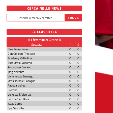
CERCA NELLE NEWS
LA CLASSIFICA
B1 femminile: Girone B
Squadra
P
G
Blue Team Pavia
0
0
Don Colleoni Trescore
0
0
Academy Valtellina
0
0
Bstz Omsi Vobarno
0
0
Rothoblaas Volano
0
0
Ipag Noventa
0
0
Vivienergia Busnago
0
0
Idras Torbole Casaglia
0
0
Padova Volley
0
0
Brembo
0
0
Volksbank Vicenza
0
0
Cortina San Donà
0
0
Isuzu Cerea
0
0
Gps San Vito
0
0