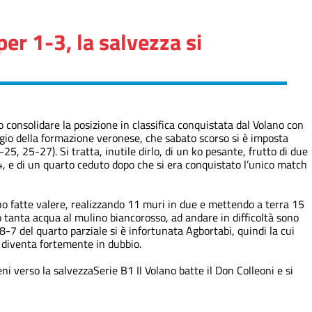
per 1-3, la salvezza si
 consolidare la posizione in classifica conquistata dal Volano con
gio della formazione veronese, che sabato scorso si è imposta
5, 25-27). Si tratta, inutile dirlo, di un ko pesante, frutto di due
14, e di un quarto ceduto dopo che si era conquistato l’unico match
ono fatte valere, realizzando 11 muri in due e mettendo a terra 15
o tanta acqua al mulino biancorosso, ad andare in difficoltà sono
ll’8-7 del quarto parziale si è infortunata Agbortabi, quindi la cui
 diventa fortemente in dubbio.
eni verso la salvezza
Serie B1
Il Volano batte il Don Colleoni e si