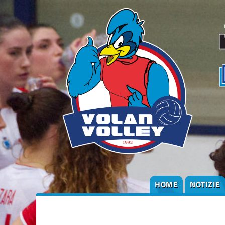
degli
argomenti
delle
notizie:
Altre
squadre
Serie B1
Serie B2
Società
HOME
NOTIZIE