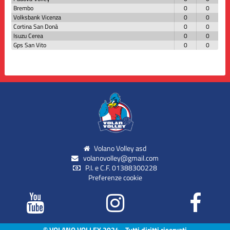
Brembo
0
0
Volksbank Vicenza
0
0
Cortina San Donà
0
0
Isuzu Cerea
0
0
Gps San Vito
0
0
Volano Volley asd
volanovolley@gmail.com
P.I. e C.F. 01388300228
Preferenze cookie
© VOLANO VOLLEY 2024 - Tutti diritti riservati