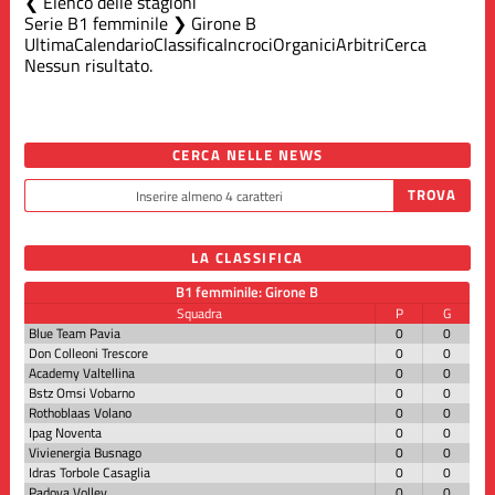
Elenco delle stagioni
Serie B1 femminile ❯ Girone B
Ultima
Calendario
Classifica
Incroci
Organici
Arbitri
Cerca
Nessun risultato.
CERCA NELLE NEWS
LA CLASSIFICA
B1 femminile: Girone B
Squadra
P
G
Blue Team Pavia
0
0
Don Colleoni Trescore
0
0
Academy Valtellina
0
0
Bstz Omsi Vobarno
0
0
Rothoblaas Volano
0
0
Ipag Noventa
0
0
Vivienergia Busnago
0
0
Idras Torbole Casaglia
0
0
Padova Volley
0
0