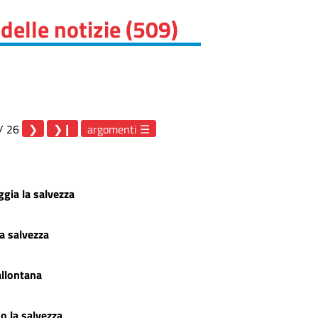
delle notizie (509)
/ 26
argomenti
gia la salvezza
la salvezza
allontana
o la salvezza