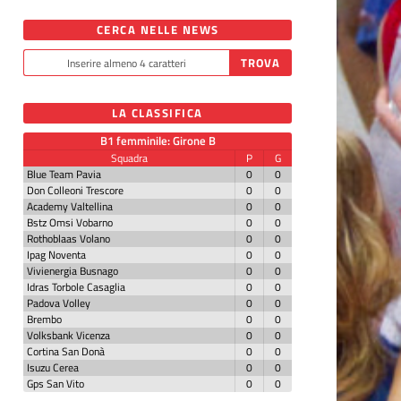
CERCA NELLE NEWS
LA CLASSIFICA
B1 femminile: Girone B
Squadra
P
G
Blue Team Pavia
0
0
Don Colleoni Trescore
0
0
Academy Valtellina
0
0
Bstz Omsi Vobarno
0
0
Rothoblaas Volano
0
0
Ipag Noventa
0
0
Vivienergia Busnago
0
0
Idras Torbole Casaglia
0
0
Padova Volley
0
0
Brembo
0
0
Volksbank Vicenza
0
0
Cortina San Donà
0
0
Isuzu Cerea
0
0
Gps San Vito
0
0