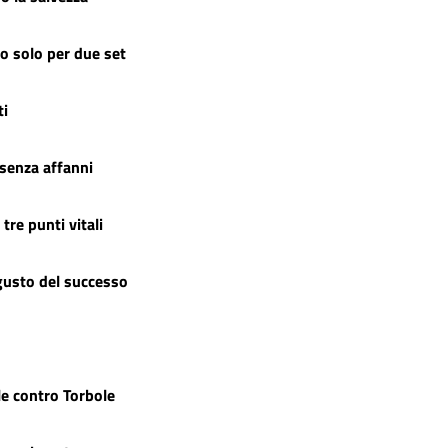
o solo per due set
ti
senza affanni
re punti vitali
 gusto del successo
le contro Torbole