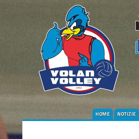
degli
argomenti
delle
notizie:
Altre
squadre
Serie B1
Serie B2
Società
HOME
NOTIZIE