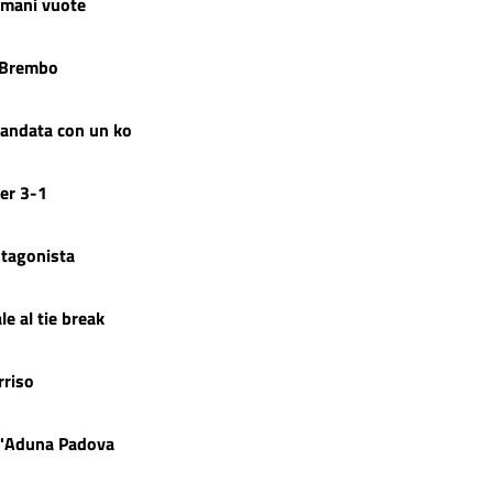
 mani vuote
l Brembo
l'andata con un ko
per 3-1
otagonista
le al tie break
rriso
ll'Aduna Padova