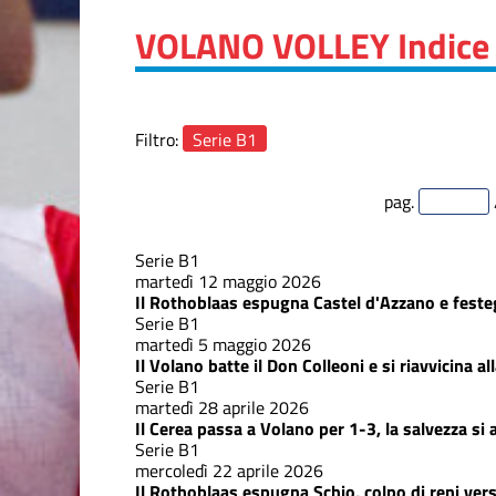
VOLANO VOLLEY
Indice 
Filtro:
Serie B1
pag.
Serie B1
martedì 12 maggio 2026
Il Rothoblaas espugna Castel d'Azzano e festeg
Serie B1
martedì 5 maggio 2026
Il Volano batte il Don Colleoni e si riavvicina al
Serie B1
martedì 28 aprile 2026
Il Cerea passa a Volano per 1-3, la salvezza si 
Serie B1
mercoledì 22 aprile 2026
Il Rothoblaas espugna Schio, colpo di reni vers