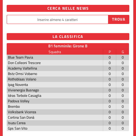
CERCA NELLE NEWS
LA CLASSIFICA
B1 femminile: Girone B
Squadra
P
G
Blue Team Pavia
0
0
Don Colleoni Trescore
0
0
Academy Valtellina
0
0
Bstz Omsi Vobarno
0
0
Rothoblaas Volano
0
0
Ipag Noventa
0
0
Vivienergia Busnago
0
0
Idras Torbole Casaglia
0
0
Padova Volley
0
0
Brembo
0
0
Volksbank Vicenza
0
0
Cortina San Donà
0
0
Isuzu Cerea
0
0
Gps San Vito
0
0