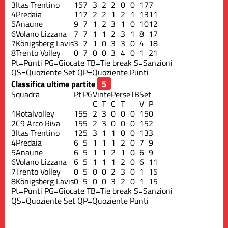
3
Itas Trentino
15
7
3
2
2
0
0
17
7
4
Predaia
11
7
2
2
1
2
1
13
11
5
Anaune
9
7
1
2
3
1
0
10
12
6
Volano Lizzana
7
7
1
1
2
3
1
8
17
7
Königsberg Lavis
3
7
1
0
3
3
0
4
18
8
Trento Volley
0
7
0
0
3
4
0
1
21
Pt=Punti
PG=Giocate
TB=Tie break
S=Sanzioni
QS=Quoziente Set
QP=Quoziente Punti
Classifica ultime partite
Squadra
Pt
PG
Vinte
Perse
TB
Set
C
T
C
T
V
P
1
Rotalvolley
15
5
2
3
0
0
0
15
0
2
C9 Arco Riva
15
5
2
3
0
0
0
15
2
3
Itas Trentino
12
5
3
1
1
0
0
13
3
4
Predaia
6
5
1
1
1
2
0
7
9
5
Anaune
6
5
1
1
2
1
0
6
9
6
Volano Lizzana
6
5
1
1
1
2
0
6
11
7
Trento Volley
0
5
0
0
2
3
0
1
15
8
Königsberg Lavis
0
5
0
0
3
2
0
1
15
Pt=Punti
PG=Giocate
TB=Tie break
S=Sanzioni
QS=Quoziente Set
QP=Quoziente Punti