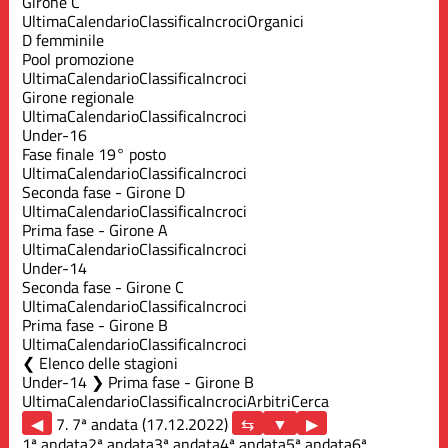
Girone C
Ultima
Calendario
Classifica
Incroci
Organici
D femminile
Pool promozione
Ultima
Calendario
Classifica
Incroci
Girone regionale
Ultima
Calendario
Classifica
Incroci
Under-16
Fase finale 19° posto
Ultima
Calendario
Classifica
Incroci
Seconda fase - Girone D
Ultima
Calendario
Classifica
Incroci
Prima fase - Girone A
Ultima
Calendario
Classifica
Incroci
Under-14
Seconda fase - Girone C
Ultima
Calendario
Classifica
Incroci
Prima fase - Girone B
Ultima
Calendario
Classifica
Incroci
Elenco delle stagioni
Under-14 ❯ Prima fase - Girone B
Ultima
Calendario
Classifica
Incroci
Arbitri
Cerca
◀
7. 7ª andata (17.12.2022)
▶
1ª andata
2ª andata
3ª andata
4ª andata
5ª andata
6ª