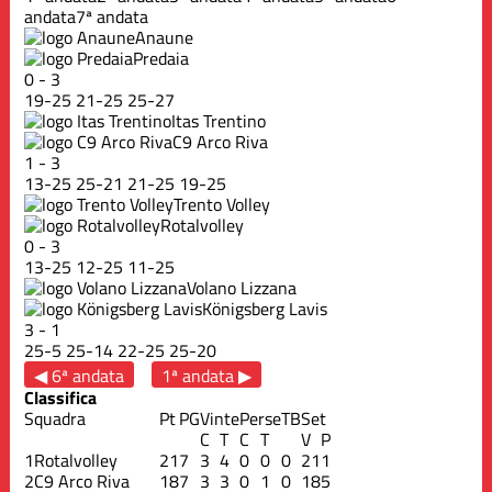
andata
7ª andata
Anaune
Predaia
0
-
3
19
-
25
21
-
25
25
-
27
Itas Trentino
C9 Arco Riva
1
-
3
13
-
25
25
-
21
21
-
25
19
-
25
Trento Volley
Rotalvolley
0
-
3
13
-
25
12
-
25
11
-
25
Volano Lizzana
Königsberg Lavis
3
-
1
25
-
5
25
-
14
22
-
25
25
-
20
◀ 6ª andata
1ª andata ▶
Classifica
Squadra
Pt
PG
Vinte
Perse
TB
Set
C
T
C
T
V
P
1
Rotalvolley
21
7
3
4
0
0
0
21
1
2
C9 Arco Riva
18
7
3
3
0
1
0
18
5