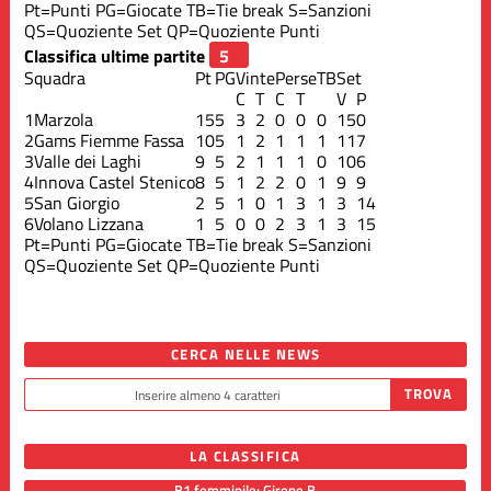
Pt=Punti
PG=Giocate
TB=Tie break
S=Sanzioni
QS=Quoziente Set
QP=Quoziente Punti
Classifica ultime partite
Squadra
Pt
PG
Vinte
Perse
TB
Set
C
T
C
T
V
P
1
Marzola
15
5
3
2
0
0
0
15
0
2
Gams Fiemme Fassa
10
5
1
2
1
1
1
11
7
3
Valle dei Laghi
9
5
2
1
1
1
0
10
6
4
Innova Castel Stenico
8
5
1
2
2
0
1
9
9
5
San Giorgio
2
5
1
0
1
3
1
3
14
6
Volano Lizzana
1
5
0
0
2
3
1
3
15
Pt=Punti
PG=Giocate
TB=Tie break
S=Sanzioni
QS=Quoziente Set
QP=Quoziente Punti
CERCA NELLE NEWS
LA CLASSIFICA
B1 femminile: Girone B