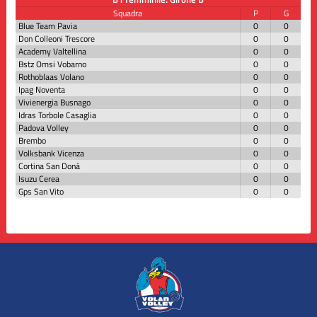
Squadra
P
G
Blue Team Pavia
0
0
Don Colleoni Trescore
0
0
Academy Valtellina
0
0
Bstz Omsi Vobarno
0
0
Rothoblaas Volano
0
0
Ipag Noventa
0
0
Vivienergia Busnago
0
0
Idras Torbole Casaglia
0
0
Padova Volley
0
0
Brembo
0
0
Volksbank Vicenza
0
0
Cortina San Donà
0
0
Isuzu Cerea
0
0
Gps San Vito
0
0