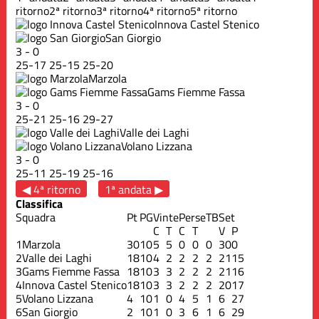
ritorno
2ª ritorno
3ª ritorno
4ª ritorno
5ª ritorno
Innova Castel Stenico
San Giorgio
3
-
0
25
-
17
25
-
15
25
-
20
Marzola
Gams Fiemme Fassa
3
-
0
25
-
21
25
-
16
29
-
27
Valle dei Laghi
Volano Lizzana
3
-
0
25
-
11
25
-
19
25
-
16
◀ 4ª ritorno
1ª andata ▶
Classifica
Squadra
Pt
PG
Vinte
Perse
TB
Set
C
T
C
T
V
P
1
Marzola
30
10
5
5
0
0
0
30
0
2
Valle dei Laghi
18
10
4
2
2
2
2
21
15
3
Gams Fiemme Fassa
18
10
3
3
2
2
2
21
16
4
Innova Castel Stenico
18
10
3
3
2
2
2
20
17
5
Volano Lizzana
4
10
1
0
4
5
1
6
27
6
San Giorgio
2
10
1
0
3
6
1
6
29