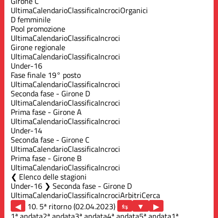
Girone C
Ultima
Calendario
Classifica
Incroci
Organici
D femminile
Pool promozione
Ultima
Calendario
Classifica
Incroci
Girone regionale
Ultima
Calendario
Classifica
Incroci
Under-16
Fase finale 19° posto
Ultima
Calendario
Classifica
Incroci
Seconda fase - Girone D
Ultima
Calendario
Classifica
Incroci
Prima fase - Girone A
Ultima
Calendario
Classifica
Incroci
Under-14
Seconda fase - Girone C
Ultima
Calendario
Classifica
Incroci
Prima fase - Girone B
Ultima
Calendario
Classifica
Incroci
Elenco delle stagioni
Under-16 ❯ Seconda fase - Girone D
Ultima
Calendario
Classifica
Incroci
Arbitri
Cerca
◀
10. 5ª ritorno (02.04.2023)
▶
1ª andata
2ª andata
3ª andata
4ª andata
5ª andata
1ª