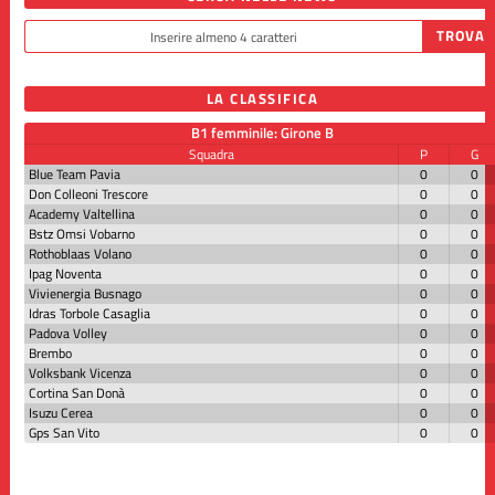
LA CLASSIFICA
B1 femminile: Girone B
Squadra
P
G
Blue Team Pavia
0
0
Don Colleoni Trescore
0
0
Academy Valtellina
0
0
Bstz Omsi Vobarno
0
0
Rothoblaas Volano
0
0
Ipag Noventa
0
0
Vivienergia Busnago
0
0
Idras Torbole Casaglia
0
0
Padova Volley
0
0
Brembo
0
0
Volksbank Vicenza
0
0
Cortina San Donà
0
0
Isuzu Cerea
0
0
Gps San Vito
0
0