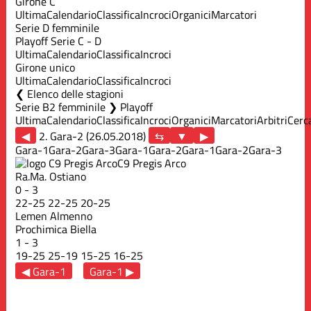
Girone C
Ultima
Calendario
Classifica
Incroci
Organici
Marcatori
Serie D femminile
Playoff Serie C - D
Ultima
Calendario
Classifica
Incroci
Girone unico
Ultima
Calendario
Classifica
Incroci
Elenco delle stagioni
Serie B2 femminile ❯ Playoff
Ultima
Calendario
Classifica
Incroci
Organici
Marcatori
Arbitri
Cerc
◀
2. Gara-2 (26.05.2018)
▶
Gara-1
Gara-2
Gara-3
Gara-1
Gara-2
Gara-1
Gara-2
Gara-3
C9 Pregis Arco
Ra.Ma. Ostiano
0
-
3
22
-
25
22
-
25
20
-
25
Lemen Almenno
Prochimica Biella
1
-
3
19
-
25
25
-
19
15
-
25
16
-
25
◀ Gara-1
Gara-1 ▶