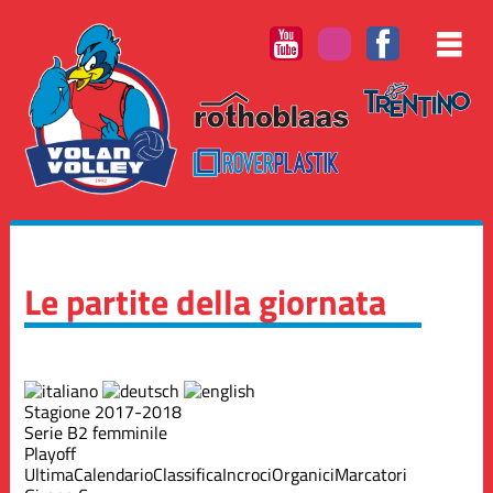
Le partite della giornata
Stagione 2017-2018
Serie B2 femminile
Playoff
Ultima
Calendario
Classifica
Incroci
Organici
Marcatori