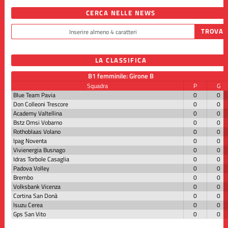
CERCA NELLE NEWS
LA CLASSIFICA
B1 femminile: Girone B
Squadra
P
G
Blue Team Pavia
0
0
Don Colleoni Trescore
0
0
Academy Valtellina
0
0
Bstz Omsi Vobarno
0
0
Rothoblaas Volano
0
0
Ipag Noventa
0
0
Vivienergia Busnago
0
0
Idras Torbole Casaglia
0
0
Padova Volley
0
0
Brembo
0
0
Volksbank Vicenza
0
0
Cortina San Donà
0
0
Isuzu Cerea
0
0
Gps San Vito
0
0