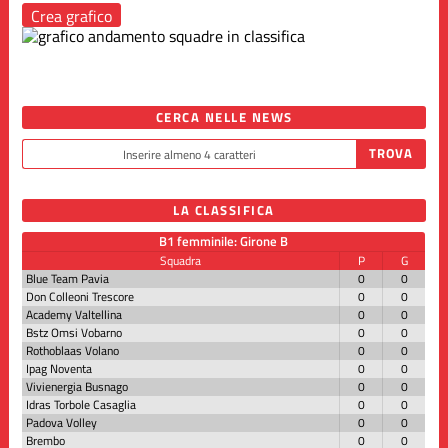
Crea grafico
CERCA NELLE NEWS
LA CLASSIFICA
B1 femminile: Girone B
Squadra
P
G
Blue Team Pavia
0
0
Don Colleoni Trescore
0
0
Academy Valtellina
0
0
Bstz Omsi Vobarno
0
0
Rothoblaas Volano
0
0
Ipag Noventa
0
0
Vivienergia Busnago
0
0
Idras Torbole Casaglia
0
0
Padova Volley
0
0
Brembo
0
0