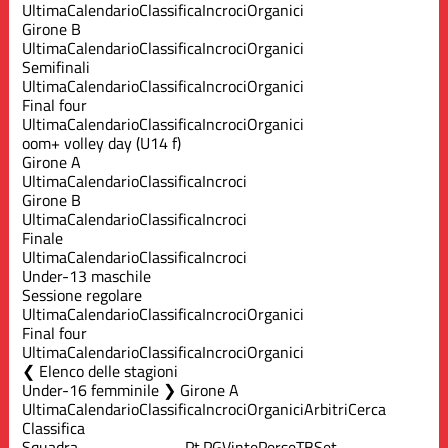
Ultima
Calendario
Classifica
Incroci
Organici
Girone B
Ultima
Calendario
Classifica
Incroci
Organici
Semifinali
Ultima
Calendario
Classifica
Incroci
Organici
Final four
Ultima
Calendario
Classifica
Incroci
Organici
oom+ volley day (U14 f)
Girone A
Ultima
Calendario
Classifica
Incroci
Girone B
Ultima
Calendario
Classifica
Incroci
Finale
Ultima
Calendario
Classifica
Incroci
Under-13 maschile
Sessione regolare
Ultima
Calendario
Classifica
Incroci
Organici
Final four
Ultima
Calendario
Classifica
Incroci
Organici
Elenco delle stagioni
Under-16 femminile ❯ Girone A
Ultima
Calendario
Classifica
Incroci
Organici
Arbitri
Cerca
Classifica
Squadra
Pt
PG
Vinte
Perse
TB
Set