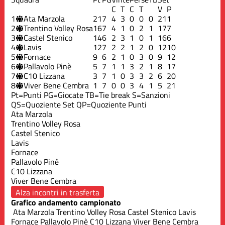
C
T
C
T
V
P
1
Ata Marzola
21
7
4
3
0
0
0
21
1
2
Trentino Volley Rosa
16
7
4
1
0
2
1
17
7
3
Castel Stenico
14
6
2
3
1
0
1
16
6
4
Lavis
12
7
2
2
1
2
0
12
10
5
Fornace
9
6
2
1
0
3
0
9
12
6
Pallavolo Pinè
5
7
1
1
3
2
1
8
17
7
C10 Lizzana
3
7
1
0
3
3
2
6
20
8
Viver Bene Cembra
1
7
0
0
3
4
1
5
21
Pt=Punti
PG=Giocate
TB=Tie break
S=Sanzioni
QS=Quoziente Set
QP=Quoziente Punti
Ata Marzola
Trentino Volley Rosa
Castel Stenico
Lavis
Fornace
Pallavolo Pinè
C10 Lizzana
Viver Bene Cembra
Alza incontri in trasferta
Grafico andamento campionato
Ata Marzola
Trentino Volley Rosa
Castel Stenico
Lavis
Fornace
Pallavolo Pinè
C10 Lizzana
Viver Bene Cembra