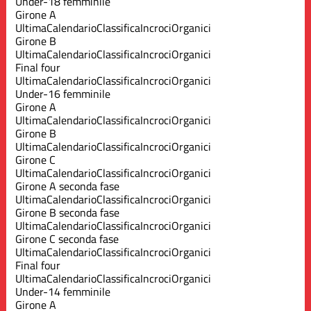
Under-18 femminile
Girone A
Ultima
Calendario
Classifica
Incroci
Organici
Girone B
Ultima
Calendario
Classifica
Incroci
Organici
Final four
Ultima
Calendario
Classifica
Incroci
Organici
Under-16 femminile
Girone A
Ultima
Calendario
Classifica
Incroci
Organici
Girone B
Ultima
Calendario
Classifica
Incroci
Organici
Girone C
Ultima
Calendario
Classifica
Incroci
Organici
Girone A seconda fase
Ultima
Calendario
Classifica
Incroci
Organici
Girone B seconda fase
Ultima
Calendario
Classifica
Incroci
Organici
Girone C seconda fase
Ultima
Calendario
Classifica
Incroci
Organici
Final four
Ultima
Calendario
Classifica
Incroci
Organici
Under-14 femminile
Girone A