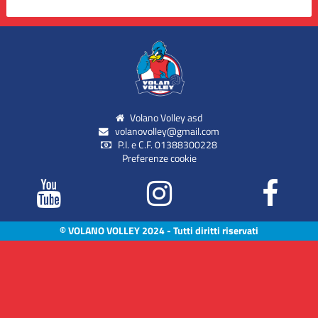
Volano Volley asd
volanovolley@gmail.com
P.I. e C.F. 01388300228
Preferenze cookie
© VOLANO VOLLEY 2024 - Tutti diritti riservati