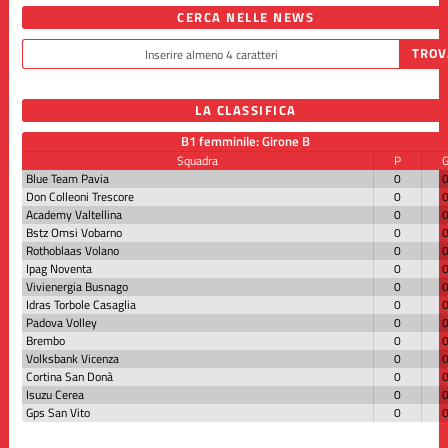
CERCA NELLE NEWS
LA CLASSIFICA
B1 femminile: Girone B
Squadra
P
Blue Team Pavia
0
Don Colleoni Trescore
0
Academy Valtellina
0
Bstz Omsi Vobarno
0
Rothoblaas Volano
0
Ipag Noventa
0
Vivienergia Busnago
0
Idras Torbole Casaglia
0
Padova Volley
0
Brembo
0
Volksbank Vicenza
0
Cortina San Donà
0
Isuzu Cerea
0
Gps San Vito
0