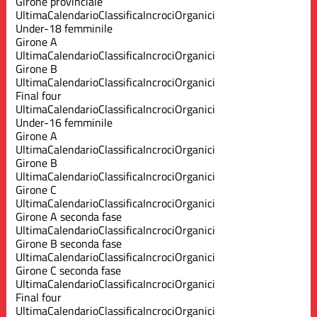
Girone provinciale
Ultima
Calendario
Classifica
Incroci
Organici
Under-18 femminile
Girone A
Ultima
Calendario
Classifica
Incroci
Organici
Girone B
Ultima
Calendario
Classifica
Incroci
Organici
Final four
Ultima
Calendario
Classifica
Incroci
Organici
Under-16 femminile
Girone A
Ultima
Calendario
Classifica
Incroci
Organici
Girone B
Ultima
Calendario
Classifica
Incroci
Organici
Girone C
Ultima
Calendario
Classifica
Incroci
Organici
Girone A seconda fase
Ultima
Calendario
Classifica
Incroci
Organici
Girone B seconda fase
Ultima
Calendario
Classifica
Incroci
Organici
Girone C seconda fase
Ultima
Calendario
Classifica
Incroci
Organici
Final four
Ultima
Calendario
Classifica
Incroci
Organici