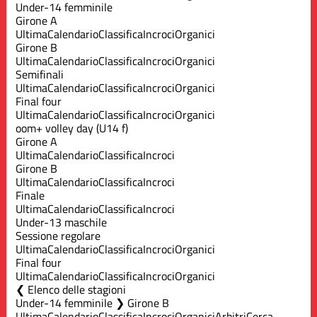
Under-14 femminile
Girone A
Ultima
Calendario
Classifica
Incroci
Organici
Girone B
Ultima
Calendario
Classifica
Incroci
Organici
Semifinali
Ultima
Calendario
Classifica
Incroci
Organici
Final four
Ultima
Calendario
Classifica
Incroci
Organici
oom+ volley day (U14 f)
Girone A
Ultima
Calendario
Classifica
Incroci
Girone B
Ultima
Calendario
Classifica
Incroci
Finale
Ultima
Calendario
Classifica
Incroci
Under-13 maschile
Sessione regolare
Ultima
Calendario
Classifica
Incroci
Organici
Final four
Ultima
Calendario
Classifica
Incroci
Organici
Elenco delle stagioni
Under-14 femminile ❯ Girone B
Ultima
Calendario
Classifica
Incroci
Organici
Arbitri
Cerca