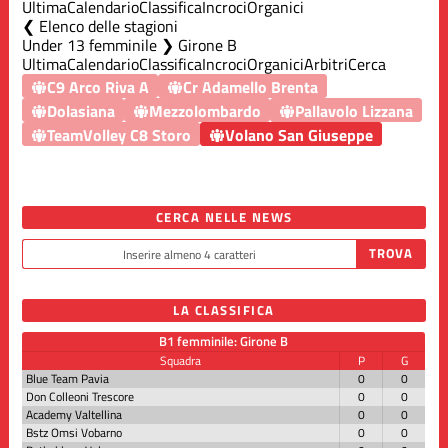
Ultima
Calendario
Classifica
Incroci
Organici
Elenco delle stagioni
Under 13 femminile ❯ Girone B
Ultima
Calendario
Classifica
Incroci
Organici
Arbitri
Cerca
C9 Arco Riva A
Cr Adamello Brenta
Dolasiana
Mezzolombardo
Pallavolo Lizzana
TeamVolley C8 Storo
Volano San Giuseppe
CERCA NELLE NEWS
LA CLASSIFICA
B1 femminile: Girone B
Squadra
P
G
Blue Team Pavia
0
0
Don Colleoni Trescore
0
0
Academy Valtellina
0
0
Bstz Omsi Vobarno
0
0