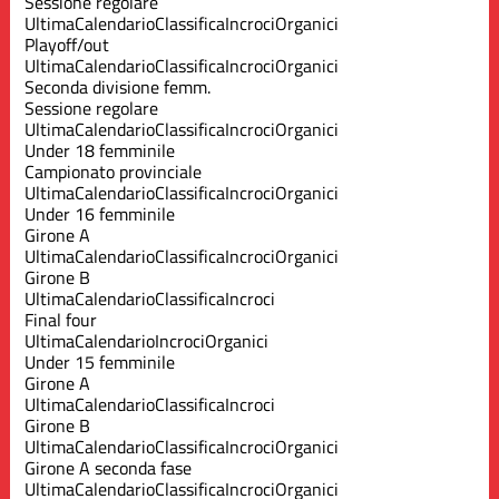
Sessione regolare
Ultima
Calendario
Classifica
Incroci
Organici
Playoff/out
Ultima
Calendario
Classifica
Incroci
Organici
Seconda divisione femm.
Sessione regolare
Ultima
Calendario
Classifica
Incroci
Organici
Under 18 femminile
Campionato provinciale
Ultima
Calendario
Classifica
Incroci
Organici
Under 16 femminile
Girone A
Ultima
Calendario
Classifica
Incroci
Organici
Girone B
Ultima
Calendario
Classifica
Incroci
Final four
Ultima
Calendario
Incroci
Organici
Under 15 femminile
Girone A
Ultima
Calendario
Classifica
Incroci
Girone B
Ultima
Calendario
Classifica
Incroci
Organici
Girone A seconda fase
Ultima
Calendario
Classifica
Incroci
Organici