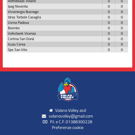
Rothoblaas Volano
0
0
Ipag Noventa
0
0
Vivienergia Busnago
0
0
Idras Torbole Casaglia
0
0
Usma Padova
0
0
Brembo
0
0
Volksbank Vicenza
0
0
Cortina San Donà
0
0
Isuzu Cerea
0
0
Gps San Vito
0
0
Volano Volley asd
volanovolley@gmail.com
P.I. e C.F. 01388300228
Preferenze cookie