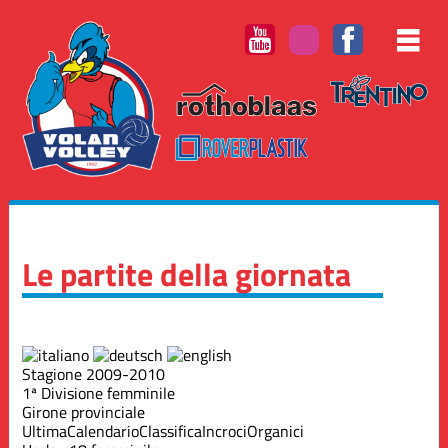
Le partite della giornata
Stagione 2009-2010
1ª Divisione femminile
Girone provinciale
Ultima
Calendario
Classifica
Incroci
Organici