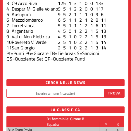
3
C9 Arco Riva
12
5
1
3
1
0
0
13
3
4
Despar M. Gielle Volano
9
5
1
2
2
0
0
11
7
5
Ausugum
9
5
2
1
1
1
0
9
6
6
Mezzolombardo
6
5
1
1
2
1
2
8
11
7
Torrefranca
5
5
1
1
1
2
1
6
11
8
Argentario
4
5
0
1
2
2
1
5
13
9
Val di Non Elettrica
4
5
1
0
2
2
1
5
13
10
Rovereto V. Verde
2
5
1
0
2
2
1
5
14
11
San Giorgio
2
5
1
0
2
2
1
3
14
Pt=Punti
PG=Giocate
TB=Tie break
S=Sanzioni
QS=Quoziente Set
QP=Quoziente Punti
CERCA NELLE NEWS
LA CLASSIFICA
B1 femminile: Girone B
Squadra
P
G
Blue Team Pavia
0
0