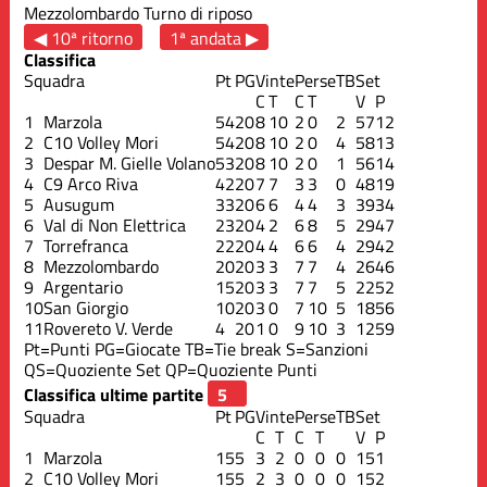
Mezzolombardo
Turno di riposo
◀ 10ª ritorno
1ª andata ▶
Classifica
Squadra
Pt
PG
Vinte
Perse
TB
Set
C
T
C
T
V
P
1
Marzola
54
20
8
10
2
0
2
57
12
2
C10 Volley Mori
54
20
8
10
2
0
4
58
13
3
Despar M. Gielle Volano
53
20
8
10
2
0
1
56
14
4
C9 Arco Riva
42
20
7
7
3
3
0
48
19
5
Ausugum
33
20
6
6
4
4
3
39
34
6
Val di Non Elettrica
23
20
4
2
6
8
5
29
47
7
Torrefranca
22
20
4
4
6
6
4
29
42
8
Mezzolombardo
20
20
3
3
7
7
4
26
46
9
Argentario
15
20
3
3
7
7
5
22
52
10
San Giorgio
10
20
3
0
7
10
5
18
56
11
Rovereto V. Verde
4
20
1
0
9
10
3
12
59
Pt=Punti
PG=Giocate
TB=Tie break
S=Sanzioni
QS=Quoziente Set
QP=Quoziente Punti
Classifica ultime partite
Squadra
Pt
PG
Vinte
Perse
TB
Set
C
T
C
T
V
P
1
Marzola
15
5
3
2
0
0
0
15
1
2
C10 Volley Mori
15
5
2
3
0
0
0
15
2