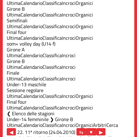
Ultima
Calendario
Classifica
Incroci
Organici
Girone B
Ultima
Calendario
Classifica
Incroci
Organici
Semifinali
Ultima
Calendario
Classifica
Incroci
Organici
Final four
Ultima
Calendario
Classifica
Incroci
Organici
oom+ volley day (U14 f)
Girone A
Ultima
Calendario
Classifica
Incroci
Girone B
Ultima
Calendario
Classifica
Incroci
Finale
Ultima
Calendario
Classifica
Incroci
Under-13 maschile
Sessione regolare
Ultima
Calendario
Classifica
Incroci
Organici
Final four
Ultima
Calendario
Classifica
Incroci
Organici
Elenco delle stagioni
Under-14 femminile ❯ Girone B
Ultima
Calendario
Classifica
Incroci
Organici
Arbitri
Cerca
◀
22. 11ª ritorno (24.04.2010)
▶