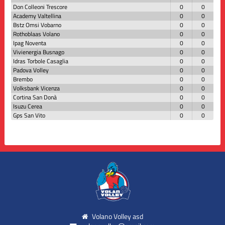
Don Colleoni Trescore
0
0
Academy Valtellina
0
0
Bstz Omsi Vobarno
0
0
Rothoblaas Volano
0
0
Ipag Noventa
0
0
Vivienergia Busnago
0
0
Idras Torbole Casaglia
0
0
Padova Volley
0
0
Brembo
0
0
Volksbank Vicenza
0
0
Cortina San Donà
0
0
Isuzu Cerea
0
0
Gps San Vito
0
0
Volano Volley asd