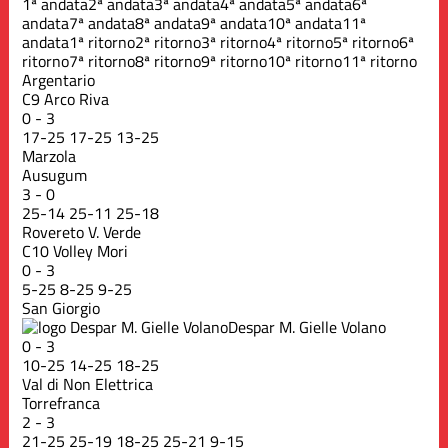
1ª andata
2ª andata
3ª andata
4ª andata
5ª andata
6ª
andata
7ª andata
8ª andata
9ª andata
10ª andata
11ª
andata
1ª ritorno
2ª ritorno
3ª ritorno
4ª ritorno
5ª ritorno
6ª
ritorno
7ª ritorno
8ª ritorno
9ª ritorno
10ª ritorno
11ª ritorno
Argentario
C9 Arco Riva
0
-
3
17
-
25
17
-
25
13
-
25
Marzola
Ausugum
3
-
0
25
-
14
25
-
11
25
-
18
Rovereto V. Verde
C10 Volley Mori
0
-
3
5
-
25
8
-
25
9
-
25
San Giorgio
Despar M. Gielle Volano
0
-
3
10
-
25
14
-
25
18
-
25
Val di Non Elettrica
Torrefranca
2
-
3
21
-
25
25
-
19
18
-
25
25
-
21
9
-
15