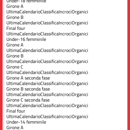
Under-18 femminile
Girone A
Ultima
Calendario
Classifica
Incroci
Organici
Girone B
Ultima
Calendario
Classifica
Incroci
Organici
Final four
Ultima
Calendario
Classifica
Incroci
Organici
Under-16 femminile
Girone A
Ultima
Calendario
Classifica
Incroci
Organici
Girone B
Ultima
Calendario
Classifica
Incroci
Organici
Girone C
Ultima
Calendario
Classifica
Incroci
Organici
Girone A seconda fase
Ultima
Calendario
Classifica
Incroci
Organici
Girone B seconda fase
Ultima
Calendario
Classifica
Incroci
Organici
Girone C seconda fase
Ultima
Calendario
Classifica
Incroci
Organici
Final four
Ultima
Calendario
Classifica
Incroci
Organici
Under-14 femminile
Girone A