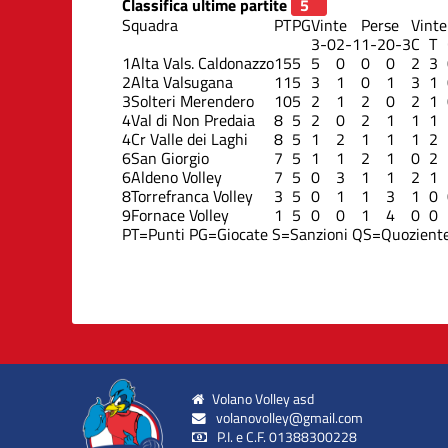
Classifica ultime partite
Squadra
PT
PG
Vinte
Perse
Vinte
3-0
2-1
1-2
0-3
C
T
1
Alta Vals. Caldonazzo
15
5
5
0
0
0
2
3
2
Alta Valsugana
11
5
3
1
0
1
3
1
3
Solteri Merendero
10
5
2
1
2
0
2
1
4
Val di Non Predaia
8
5
2
0
2
1
1
1
4
Cr Valle dei Laghi
8
5
1
2
1
1
1
2
6
San Giorgio
7
5
1
1
2
1
0
2
6
Aldeno Volley
7
5
0
3
1
1
2
1
8
Torrefranca Volley
3
5
0
1
1
3
1
0
9
Fornace Volley
1
5
0
0
1
4
0
0
PT=Punti
PG=Giocate
S=Sanzioni
QS=Quoziente
Volano Volley asd
volanovolley@gmail.com
P.I. e C.F. 01388300228