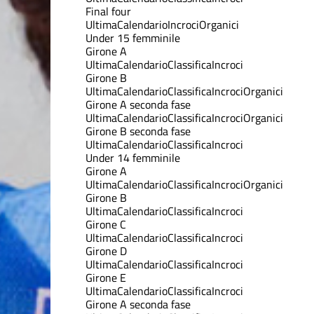
Final four
Ultima
Calendario
Incroci
Organici
Under 15 femminile
Girone A
Ultima
Calendario
Classifica
Incroci
Girone B
Ultima
Calendario
Classifica
Incroci
Organici
Girone A seconda fase
Ultima
Calendario
Classifica
Incroci
Organici
Girone B seconda fase
Ultima
Calendario
Classifica
Incroci
Under 14 femminile
Girone A
Ultima
Calendario
Classifica
Incroci
Organici
Girone B
Ultima
Calendario
Classifica
Incroci
Girone C
Ultima
Calendario
Classifica
Incroci
Girone D
Ultima
Calendario
Classifica
Incroci
Girone E
Ultima
Calendario
Classifica
Incroci
Girone A seconda fase