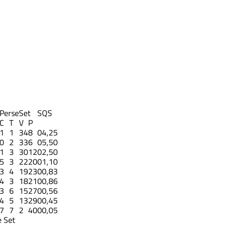
Perse
Set
S
QS
C
T
V
P
1
1
34
8
0
4,25
0
2
33
6
0
5,50
1
3
30
12
0
2,50
5
3
22
20
0
1,10
3
4
19
23
0
0,83
4
3
18
21
0
0,86
3
6
15
27
0
0,56
4
5
13
29
0
0,45
7
7
2
40
0
0,05
 Set