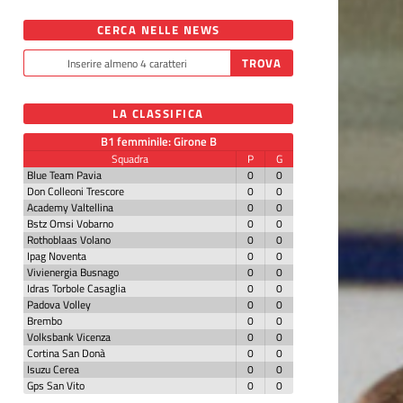
CERCA NELLE NEWS
LA CLASSIFICA
B1 femminile: Girone B
Squadra
P
G
Blue Team Pavia
0
0
Don Colleoni Trescore
0
0
Academy Valtellina
0
0
Bstz Omsi Vobarno
0
0
Rothoblaas Volano
0
0
Ipag Noventa
0
0
Vivienergia Busnago
0
0
Idras Torbole Casaglia
0
0
Padova Volley
0
0
Brembo
0
0
Volksbank Vicenza
0
0
Cortina San Donà
0
0
Isuzu Cerea
0
0
Gps San Vito
0
0