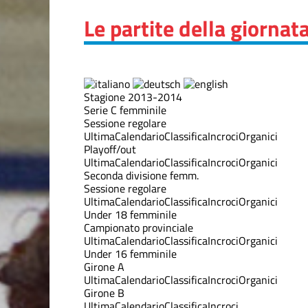
Le partite della giornat
Stagione 2013-2014
Serie C femminile
Sessione regolare
Ultima
Calendario
Classifica
Incroci
Organici
Playoff/out
Ultima
Calendario
Classifica
Incroci
Organici
Seconda divisione femm.
Sessione regolare
Ultima
Calendario
Classifica
Incroci
Organici
Under 18 femminile
Campionato provinciale
Ultima
Calendario
Classifica
Incroci
Organici
Under 16 femminile
Girone A
Ultima
Calendario
Classifica
Incroci
Organici
Girone B
Ultima
Calendario
Classifica
Incroci