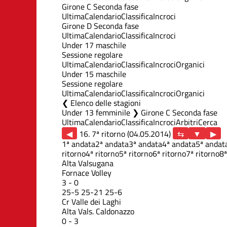
Girone C Seconda fase
Ultima
Calendario
Classifica
Incroci
Girone D Seconda fase
Ultima
Calendario
Classifica
Incroci
Under 17 maschile
Sessione regolare
Ultima
Calendario
Classifica
Incroci
Organici
Under 15 maschile
Sessione regolare
Ultima
Calendario
Classifica
Incroci
Organici
Elenco delle stagioni
Under 13 femminile ❯ Girone C Seconda fase
Ultima
Calendario
Classifica
Incroci
Arbitri
Cerca
◀
16. 7ª ritorno (04.05.2014)
▶
1ª andata
2ª andata
3ª andata
4ª andata
5ª andat
ritorno
4ª ritorno
5ª ritorno
6ª ritorno
7ª ritorno
8ª
Alta Valsugana
Fornace Volley
3
-
0
25
-
5
25
-
21
25
-
6
Cr Valle dei Laghi
Alta Vals. Caldonazzo
0
-
3