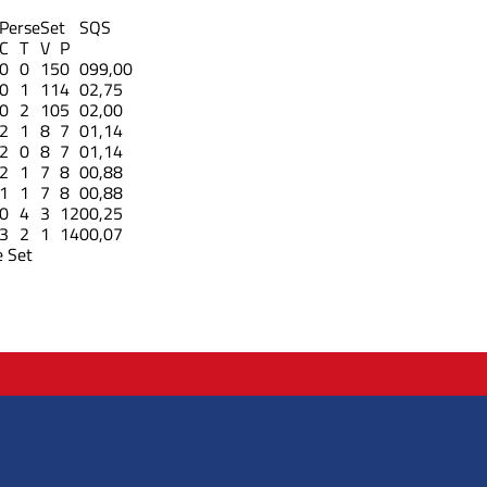
Perse
Set
S
QS
C
T
V
P
0
0
15
0
0
99,00
0
1
11
4
0
2,75
0
2
10
5
0
2,00
2
1
8
7
0
1,14
2
0
8
7
0
1,14
2
1
7
8
0
0,88
1
1
7
8
0
0,88
0
4
3
12
0
0,25
3
2
1
14
0
0,07
 Set