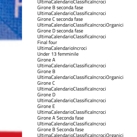
Ultima
Calendario
Classifica
Incroci
Girone B seconda fase
Ultima
Calendario
Classifica
Incroci
Girone C seconda fase
Ultima
Calendario
Classifica
Incroci
Organici
Girone D seconda fase
Ultima
Calendario
Classifica
Incroci
Final four
Ultima
Calendario
Incroci
Under 13 femminile
Girone A
Ultima
Calendario
Classifica
Incroci
Girone B
Ultima
Calendario
Classifica
Incroci
Organici
Girone C
Ultima
Calendario
Classifica
Incroci
Girone D
Ultima
Calendario
Classifica
Incroci
Girone E
Ultima
Calendario
Classifica
Incroci
Girone A Seconda fase
Ultima
Calendario
Classifica
Incroci
Girone B Seconda fase
Ultima
Calendario
Classifica
Incroci
Organici