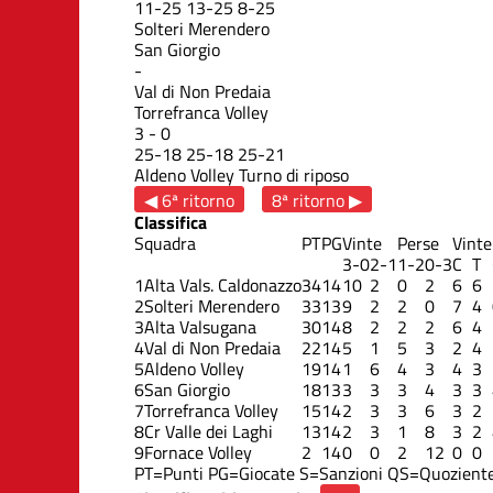
11
-
25
13
-
25
8
-
25
Solteri Merendero
San Giorgio
-
Val di Non Predaia
Torrefranca Volley
3
-
0
25
-
18
25
-
18
25
-
21
Aldeno Volley
Turno di riposo
◀ 6ª ritorno
8ª ritorno ▶
Classifica
Squadra
PT
PG
Vinte
Perse
Vinte
3-0
2-1
1-2
0-3
C
T
1
Alta Vals. Caldonazzo
34
14
10
2
0
2
6
6
2
Solteri Merendero
33
13
9
2
2
0
7
4
3
Alta Valsugana
30
14
8
2
2
2
6
4
4
Val di Non Predaia
22
14
5
1
5
3
2
4
5
Aldeno Volley
19
14
1
6
4
3
4
3
6
San Giorgio
18
13
3
3
3
4
3
3
7
Torrefranca Volley
15
14
2
3
3
6
3
2
8
Cr Valle dei Laghi
13
14
2
3
1
8
3
2
9
Fornace Volley
2
14
0
0
2
12
0
0
PT=Punti
PG=Giocate
S=Sanzioni
QS=Quoziente