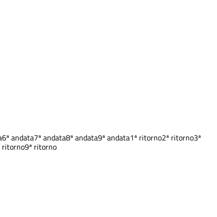
a
6ª andata
7ª andata
8ª andata
9ª andata
1ª ritorno
2ª ritorno
3ª
 ritorno
9ª ritorno