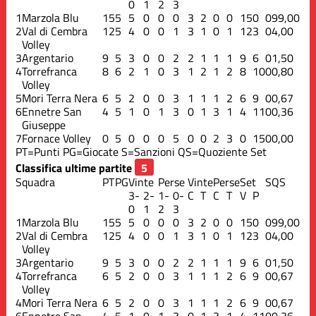
0
1
2
3
1
Marzola Blu
15
5
5
0
0
0
3
2
0
0
15
0
0
99,00
2
Val di Cembra
12
5
4
0
0
1
3
1
0
1
12
3
0
4,00
Volley
3
Argentario
9
5
3
0
0
2
2
1
1
1
9
6
0
1,50
4
Torrefranca
8
6
2
1
0
3
1
2
1
2
8
10
0
0,80
Volley
5
Mori Terra Nera
6
5
2
0
0
3
1
1
1
2
6
9
0
0,67
6
Ennetre San
4
5
1
0
1
3
0
1
3
1
4
11
0
0,36
Giuseppe
7
Fornace Volley
0
5
0
0
0
5
0
0
2
3
0
15
0
0,00
PT=Punti
PG=Giocate
S=Sanzioni
QS=Quoziente Set
Classifica ultime partite
Squadra
PT
PG
Vinte
Perse
Vinte
Perse
Set
S
QS
3-
2-
1-
0-
C
T
C
T
V
P
0
1
2
3
1
Marzola Blu
15
5
5
0
0
0
3
2
0
0
15
0
0
99,00
2
Val di Cembra
12
5
4
0
0
1
3
1
0
1
12
3
0
4,00
Volley
3
Argentario
9
5
3
0
0
2
2
1
1
1
9
6
0
1,50
4
Torrefranca
6
5
2
0
0
3
1
1
1
2
6
9
0
0,67
Volley
4
Mori Terra Nera
6
5
2
0
0
3
1
1
1
2
6
9
0
0,67
6
Ennetre San
4
5
1
0
1
3
0
1
3
1
4
11
0
0,36