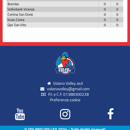
Brembo
0
0
Volksbank Vicenza
0
0
Cortina San Donà
0
0
Isuzu Cerea
0
0
Gps San Vito
0
0
Volano Volley asd
volanovolley@gmail.com
P.I. e C.F. 01388300228
Preferenze cookie
© VOLANO VOLLEY 2024 - Tutti diritti riservati