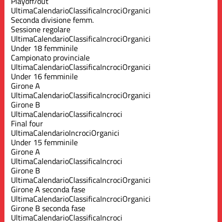
Playoff/out
Ultima
Calendario
Classifica
Incroci
Organici
Seconda divisione femm.
Sessione regolare
Ultima
Calendario
Classifica
Incroci
Organici
Under 18 femminile
Campionato provinciale
Ultima
Calendario
Classifica
Incroci
Organici
Under 16 femminile
Girone A
Ultima
Calendario
Classifica
Incroci
Organici
Girone B
Ultima
Calendario
Classifica
Incroci
Final four
Ultima
Calendario
Incroci
Organici
Under 15 femminile
Girone A
Ultima
Calendario
Classifica
Incroci
Girone B
Ultima
Calendario
Classifica
Incroci
Organici
Girone A seconda fase
Ultima
Calendario
Classifica
Incroci
Organici
Girone B seconda fase
Ultima
Calendario
Classifica
Incroci