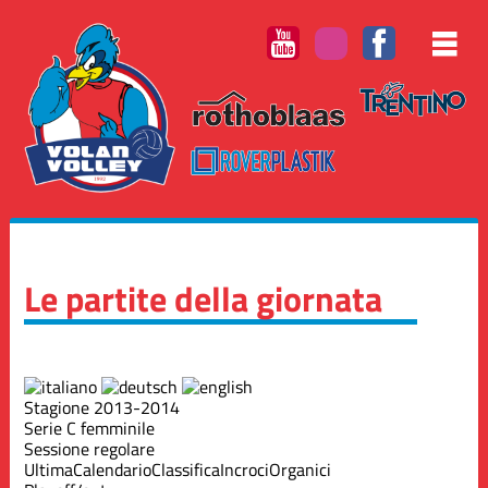
Le partite della giornata
Stagione 2013-2014
Serie C femminile
Sessione regolare
Ultima
Calendario
Classifica
Incroci
Organici