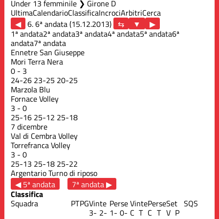
Under 13 femminile ❯ Girone D
Ultima
Calendario
Classifica
Incroci
Arbitri
Cerca
◀
6. 6ª andata (15.12.2013)
▶
1ª andata
2ª andata
3ª andata
4ª andata
5ª andata
6ª
andata
7ª andata
Ennetre San Giuseppe
Mori Terra Nera
0
-
3
24
-
26
23
-
25
20
-
25
Marzola Blu
Fornace Volley
3
-
0
25
-
16
25
-
12
25
-
18
7 dicembre
Val di Cembra Volley
Torrefranca Volley
3
-
0
25
-
13
25
-
18
25
-
22
Argentario
Turno di riposo
◀ 5ª andata
7ª andata ▶
Classifica
Squadra
PT
PG
Vinte
Perse
Vinte
Perse
Set
S
QS
3-
2-
1-
0-
C
T
C
T
V
P