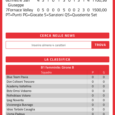
Giuseppe
7
Fornace Volley
0
5
0
0
0
5
0
0
2
3
0
15
0
0,00
PT=Punti
PG=Giocate
S=Sanzioni
QS=Quoziente Set
CERCA NELLE NEWS
LA CLASSIFICA
B1 femminile: Girone B
Squadra
P
G
Blue Team Pavia
0
0
Don Colleoni Trescore
0
0
Academy Valtellina
0
0
Bstz Omsi Vobarno
0
0
Rothoblaas Volano
0
0
Ipag Noventa
0
0
Vivienergia Busnago
0
0
Idras Torbole Casaglia
0
0
Usma Padova
0
0