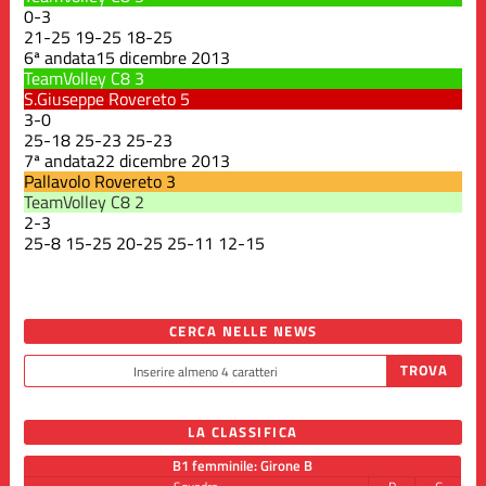
0
-
3
21
-
25
19
-
25
18
-
25
6ª andata
15 dicembre 2013
TeamVolley C8
3
S.Giuseppe Rovereto
5
3
-
0
25
-
18
25
-
23
25
-
23
7ª andata
22 dicembre 2013
Pallavolo Rovereto
3
TeamVolley C8
2
2
-
3
25
-
8
15
-
25
20
-
25
25
-
11
12
-
15
CERCA NELLE NEWS
LA CLASSIFICA
B1 femminile: Girone B