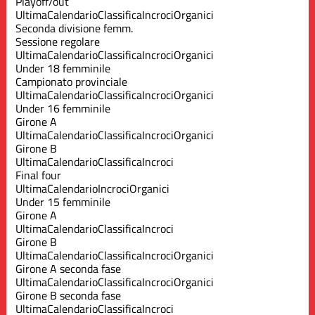
Playoff/out
Ultima
Calendario
Classifica
Incroci
Organici
Seconda divisione femm.
Sessione regolare
Ultima
Calendario
Classifica
Incroci
Organici
Under 18 femminile
Campionato provinciale
Ultima
Calendario
Classifica
Incroci
Organici
Under 16 femminile
Girone A
Ultima
Calendario
Classifica
Incroci
Organici
Girone B
Ultima
Calendario
Classifica
Incroci
Final four
Ultima
Calendario
Incroci
Organici
Under 15 femminile
Girone A
Ultima
Calendario
Classifica
Incroci
Girone B
Ultima
Calendario
Classifica
Incroci
Organici
Girone A seconda fase
Ultima
Calendario
Classifica
Incroci
Organici
Girone B seconda fase
Ultima
Calendario
Classifica
Incroci