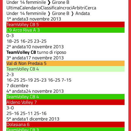
Under 14 femminile ❯ Girone B
Ultima
Calendario
Classifica
Incroci
Arbitri
Cerca
Under 14 femminile ❭ Girone B ❭ Andata
1ª andata
3 novembre 2013
TeamVolley C8
5
C9 Arco Riva A
3
0
-
3
18
-
25
16
-
25
23
-
25
2ª andata
10 novembre 2013
TeamVolley C8
turno di riposo
3ª andata
17 novembre 2013
Val di Non Predaia
5
TeamVolley C8
4
2
-
3
16
-
25
25
-
19
25
-
23
16
-
25
7
-
15
7 dicembre
4ª andata
24 novembre 2013
TeamVolley C8
4
Aldeno Volley
7
3
-
0
25
-
16
25
-
11
25
-
16
5ª andata
1 dicembre 2013
Dolasiana
6
TeamVolley C8
3