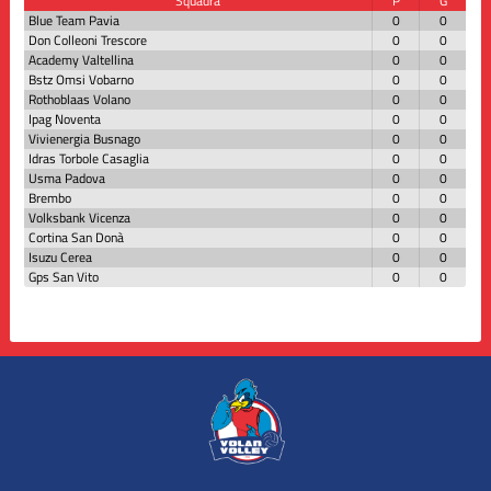
Squadra
P
G
Blue Team Pavia
0
0
Don Colleoni Trescore
0
0
Academy Valtellina
0
0
Bstz Omsi Vobarno
0
0
Rothoblaas Volano
0
0
Ipag Noventa
0
0
Vivienergia Busnago
0
0
Idras Torbole Casaglia
0
0
Usma Padova
0
0
Brembo
0
0
Volksbank Vicenza
0
0
Cortina San Donà
0
0
Isuzu Cerea
0
0
Gps San Vito
0
0