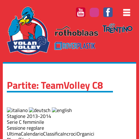
Partite: TeamVolley C8
Stagione 2013-2014
Serie C femminile
Sessione regolare
Ultima
Calendario
Classifica
Incroci
Organici