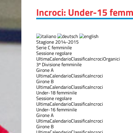
Incroci: Under-15 femm
Stagione 2014-2015
Serie C femminile
Sessione regolare
Ultima
Calendario
Classifica
Incroci
Organici
3ª Divisione femminile
Girone A
Ultima
Calendario
Classifica
Incroci
Girone B
Ultima
Calendario
Classifica
Incroci
Under-18 femminile
Sessione regolare
Ultima
Calendario
Classifica
Incroci
Under-16 femminile
Girone A
Ultima
Calendario
Classifica
Incroci
Girone B
Ultima
Calendario
Classifica
Incroci