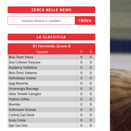
CERCA NELLE NEWS
LA CLASSIFICA
B1 femminile: Girone B
Squadra
P
G
Blue Team Pavia
0
0
Don Colleoni Trescore
0
0
Academy Valtellina
0
0
Bstz Omsi Vobarno
0
0
Rothoblaas Volano
0
0
Ipag Noventa
0
0
Vivienergia Busnago
0
0
Idras Torbole Casaglia
0
0
Padova Volley
0
0
Brembo
0
0
Volksbank Vicenza
0
0
Cortina San Donà
0
0
Isuzu Cerea
0
0
Gps San Vito
0
0