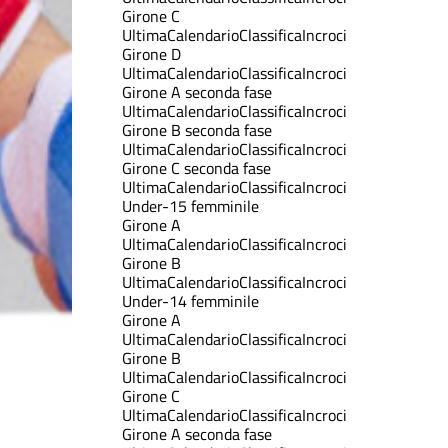
Girone C
Ultima
Calendario
Classifica
Incroci
Girone D
Ultima
Calendario
Classifica
Incroci
Girone A seconda fase
Ultima
Calendario
Classifica
Incroci
Girone B seconda fase
Ultima
Calendario
Classifica
Incroci
Girone C seconda fase
Ultima
Calendario
Classifica
Incroci
Under-15 femminile
Girone A
Ultima
Calendario
Classifica
Incroci
Girone B
Ultima
Calendario
Classifica
Incroci
Under-14 femminile
Girone A
Ultima
Calendario
Classifica
Incroci
Girone B
Ultima
Calendario
Classifica
Incroci
Girone C
Ultima
Calendario
Classifica
Incroci
Girone A seconda fase