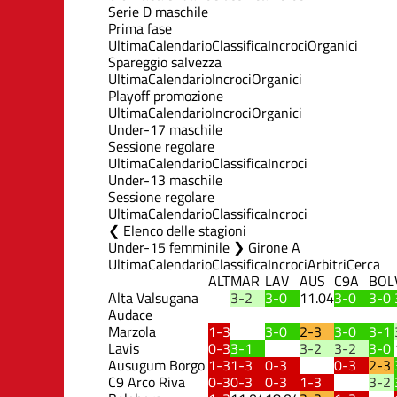
Serie D maschile
Prima fase
Ultima
Calendario
Classifica
Incroci
Organici
Spareggio salvezza
Ultima
Calendario
Incroci
Organici
Playoff promozione
Ultima
Calendario
Incroci
Organici
Under-17 maschile
Sessione regolare
Ultima
Calendario
Classifica
Incroci
Under-13 maschile
Sessione regolare
Ultima
Calendario
Classifica
Incroci
Elenco delle stagioni
Under-15 femminile ❯ Girone A
Ultima
Calendario
Classifica
Incroci
Arbitri
Cerca
ALT
MAR
LAV
AUS
C9A
BOL
Alta Valsugana
3-2
3-0
11.04
3-0
3-0
Audace
Marzola
1-3
3-0
2-3
3-0
3-1
Lavis
0-3
3-1
3-2
3-2
3-0
Ausugum Borgo
1-3
1-3
0-3
0-3
2-3
C9 Arco Riva
0-3
0-3
0-3
1-3
3-2