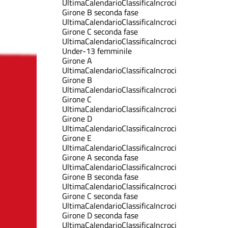
Ultima
Calendario
Classifica
Incroci
Girone B seconda fase
Ultima
Calendario
Classifica
Incroci
Girone C seconda fase
Ultima
Calendario
Classifica
Incroci
Under-13 femminile
Girone A
Ultima
Calendario
Classifica
Incroci
Girone B
Ultima
Calendario
Classifica
Incroci
Girone C
Ultima
Calendario
Classifica
Incroci
Girone D
Ultima
Calendario
Classifica
Incroci
Girone E
Ultima
Calendario
Classifica
Incroci
Girone A seconda fase
Ultima
Calendario
Classifica
Incroci
Girone B seconda fase
Ultima
Calendario
Classifica
Incroci
Girone C seconda fase
Ultima
Calendario
Classifica
Incroci
Girone D seconda fase
Ultima
Calendario
Classifica
Incroci