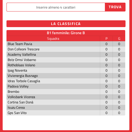
LA CLASSIFICA
B1 femminile: Girone B
Squadra
P
G
Blue Team Pavia
0
0
Don Colleoni Trescore
0
0
Academy Valtellina
0
0
Bstz Omsi Vobarno
0
0
Rothoblaas Volano
0
0
Ipag Noventa
0
0
Vivienergia Busnago
0
0
Idras Torbole Casaglia
0
0
Padova Volley
0
0
Brembo
0
0
Volksbank Vicenza
0
0
Cortina San Donà
0
0
Isuzu Cerea
0
0
Gps San Vito
0
0