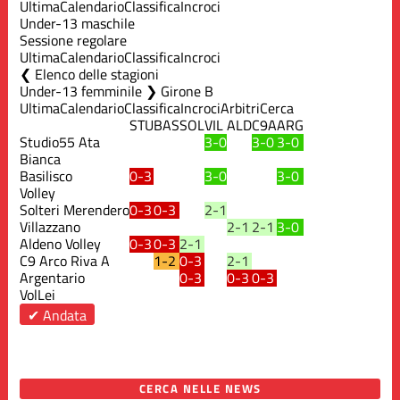
Ultima
Calendario
Classifica
Incroci
Under-13 maschile
Sessione regolare
Ultima
Calendario
Classifica
Incroci
Elenco delle stagioni
Under-13 femminile ❯ Girone B
Ultima
Calendario
Classifica
Incroci
Arbitri
Cerca
STU
BAS
SOL
VIL
ALD
C9A
ARG
Studio55 Ata
3-0
3-0
3-0
Bianca
Basilisco
0-3
3-0
3-0
Volley
Solteri Merendero
0-3
0-3
2-1
Villazzano
2-1
2-1
3-0
Aldeno Volley
0-3
0-3
2-1
C9 Arco Riva A
1-2
0-3
2-1
Argentario
0-3
0-3
0-3
VolLei
✔ Andata
CERCA NELLE NEWS