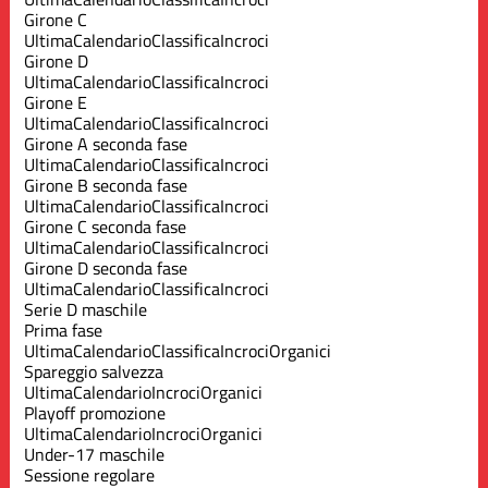
Girone C
Ultima
Calendario
Classifica
Incroci
Girone D
Ultima
Calendario
Classifica
Incroci
Girone E
Ultima
Calendario
Classifica
Incroci
Girone A seconda fase
Ultima
Calendario
Classifica
Incroci
Girone B seconda fase
Ultima
Calendario
Classifica
Incroci
Girone C seconda fase
Ultima
Calendario
Classifica
Incroci
Girone D seconda fase
Ultima
Calendario
Classifica
Incroci
Serie D maschile
Prima fase
Ultima
Calendario
Classifica
Incroci
Organici
Spareggio salvezza
Ultima
Calendario
Incroci
Organici
Playoff promozione
Ultima
Calendario
Incroci
Organici
Under-17 maschile
Sessione regolare