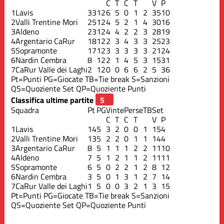
C
T
C
T
V
P
1
Lavis
33
12
6
5
0
1
2
35
10
2
Valli Trentine Mori
25
12
4
5
2
1
4
30
16
3
Aldeno
23
12
4
4
2
2
3
28
19
4
Argentario CaRur
18
12
2
3
4
3
3
25
23
5
Sopramonte
17
12
3
3
3
3
3
21
24
6
Nardin Cembra
8
12
2
1
4
5
3
15
31
7
CaRur Valle dei Laghi
2
12
0
0
6
6
2
5
36
Pt=Punti
PG=Giocate
TB=Tie break
S=Sanzioni
QS=Quoziente Set
QP=Quoziente Punti
Classifica ultime partite
Squadra
Pt
PG
Vinte
Perse
TB
Set
C
T
C
T
V
P
1
Lavis
14
5
3
2
0
0
1
15
4
2
Valli Trentine Mori
13
5
2
2
0
1
1
14
4
3
Argentario CaRur
8
5
1
1
1
2
2
11
10
4
Aldeno
7
5
1
2
1
1
2
11
11
5
Sopramonte
6
5
0
2
2
1
2
8
12
6
Nardin Cembra
3
5
0
1
3
1
2
7
14
7
CaRur Valle dei Laghi
1
5
0
0
3
2
1
3
15
Pt=Punti
PG=Giocate
TB=Tie break
S=Sanzioni
QS=Quoziente Set
QP=Quoziente Punti