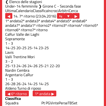
Elenco delle stagioni
Under-14 femminile ❯ Girone C - Seconda fase
Ultima
Calendario
Classifica
Incroci
Arbitri
Cerca
◀
14. 7ª ritorno (23.04.2016)
▶
1ª andata
2ª andata
3ª andata
4ª andata
5ª andata
6ª
andata
7ª andata
1ª ritorno
2ª ritorno
3ª ritorno
4ª ritorno
5ª
ritorno
6ª ritorno
7ª ritorno
CaRur Valle dei Laghi
Sopramonte
1
-
3
14
-
25
20
-
25
25
-
14
23
-
25
Lavis
Valli Trentine Mori
3
-
2
25
-
13
24
-
26
24
-
26
25
-
21
22
-
20
Nardin Cembra
Argentario CaRur
1
-
3
26
-
28
26
-
24
14
-
25
14
-
25
Aldeno
Turno di riposo
◀ 6ª ritorno
1ª andata ▶
Classifica
Squadra
Pt
PG
Vinte
Perse
TB
Set