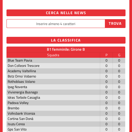
CERCA NELLE NEWS
LA CLASSIFICA
B1 femminile: Girone B
Squadra
P
G
Blue Team Pavia
0
0
Don Colleoni Trescore
0
0
Academy Valtellina
0
0
Bstz Omsi Vobarno
0
0
Rothoblaas Volano
0
0
Ipag Noventa
0
0
Vivienergia Busnago
0
0
Idras Torbole Casaglia
0
0
Padova Volley
0
0
Brembo
0
0
Volksbank Vicenza
0
0
Cortina San Donà
0
0
Isuzu Cerea
0
0
Gps San Vito
0
0