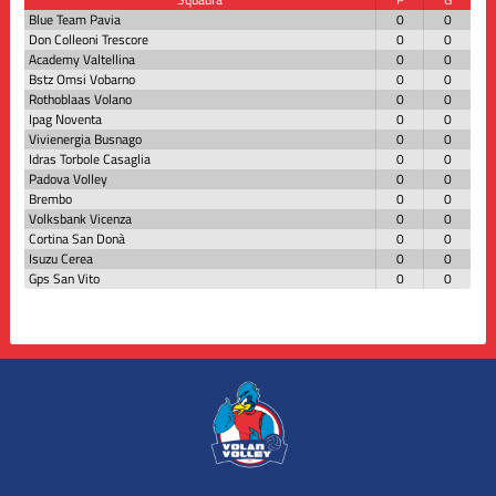
Blue Team Pavia
0
0
Don Colleoni Trescore
0
0
Academy Valtellina
0
0
Bstz Omsi Vobarno
0
0
Rothoblaas Volano
0
0
Ipag Noventa
0
0
Vivienergia Busnago
0
0
Idras Torbole Casaglia
0
0
Padova Volley
0
0
Brembo
0
0
Volksbank Vicenza
0
0
Cortina San Donà
0
0
Isuzu Cerea
0
0
Gps San Vito
0
0