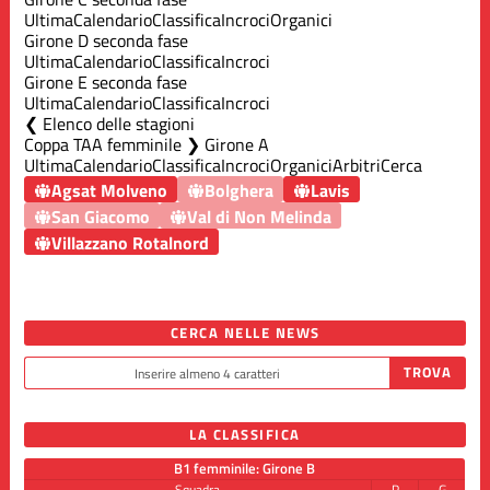
Ultima
Calendario
Classifica
Incroci
Organici
Girone D seconda fase
Ultima
Calendario
Classifica
Incroci
Girone E seconda fase
Ultima
Calendario
Classifica
Incroci
Elenco delle stagioni
Coppa TAA femminile ❯ Girone A
Ultima
Calendario
Classifica
Incroci
Organici
Arbitri
Cerca
Agsat Molveno
Bolghera
Lavis
San Giacomo
Val di Non Melinda
Villazzano Rotalnord
CERCA NELLE NEWS
LA CLASSIFICA
B1 femminile: Girone B
Squadra
P
G