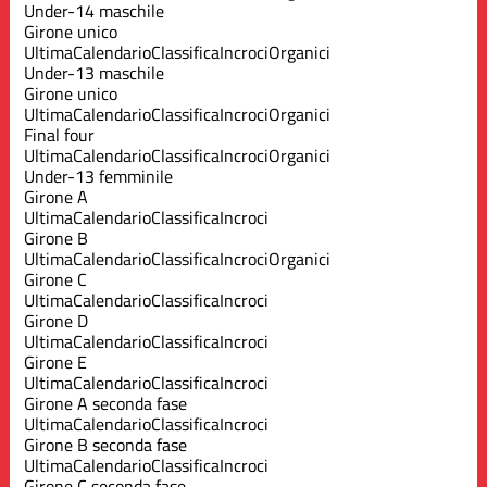
Under-14 maschile
Girone unico
Ultima
Calendario
Classifica
Incroci
Organici
Under-13 maschile
Girone unico
Ultima
Calendario
Classifica
Incroci
Organici
Final four
Ultima
Calendario
Classifica
Incroci
Organici
Under-13 femminile
Girone A
Ultima
Calendario
Classifica
Incroci
Girone B
Ultima
Calendario
Classifica
Incroci
Organici
Girone C
Ultima
Calendario
Classifica
Incroci
Girone D
Ultima
Calendario
Classifica
Incroci
Girone E
Ultima
Calendario
Classifica
Incroci
Girone A seconda fase
Ultima
Calendario
Classifica
Incroci
Girone B seconda fase
Ultima
Calendario
Classifica
Incroci
Girone C seconda fase