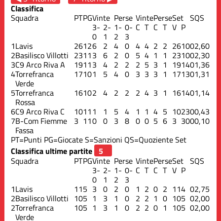
Classifica
Squadra
PT
PG
Vinte
Perse
Vinte
Perse
Set
S
QS
3-
2-
1-
0-
C
T
C
T
V
P
0
1
2
3
1
Lavis
26
12
6
2
4
0
4
4
2
2
26
10
0
2,60
2
Basilisco Villotti
23
11
3
6
2
0
5
4
1
1
23
10
0
2,30
3
C9 Arco Riva A
19
11
3
4
2
2
2
5
3
1
19
14
0
1,36
4
Torrefranca
17
10
1
5
4
0
3
3
3
1
17
13
0
1,31
Verde
5
Torrefranca
16
10
2
4
2
2
2
4
3
1
16
14
0
1,14
Rossa
6
C9 Arco Riva C
10
11
1
1
5
4
1
1
4
5
10
23
0
0,43
7
B-Com Fiemme
3
11
0
0
3
8
0
0
5
6
3
30
0
0,10
Fassa
PT=Punti
PG=Giocate
S=Sanzioni
QS=Quoziente Set
Classifica ultime partite
Squadra
PT
PG
Vinte
Perse
Vinte
Perse
Set
S
QS
3-
2-
1-
0-
C
T
C
T
V
P
0
1
2
3
1
Lavis
11
5
3
0
2
0
1
2
0
2
11
4
0
2,75
2
Basilisco Villotti
10
5
1
3
1
0
2
2
1
0
10
5
0
2,00
2
Torrefranca
10
5
1
3
1
0
2
2
0
1
10
5
0
2,00
Verde