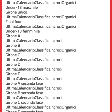
Ultima
Calendario
Classifica
Incroci
Organici
Under-13 maschile
Girone unico
Ultima
Calendario
Classifica
Incroci
Organici
Final four
Ultima
Calendario
Classifica
Incroci
Organici
Under-13 femminile
Girone A
Ultima
Calendario
Classifica
Incroci
Girone B
Ultima
Calendario
Classifica
Incroci
Organici
Girone C
Ultima
Calendario
Classifica
Incroci
Girone D
Ultima
Calendario
Classifica
Incroci
Girone E
Ultima
Calendario
Classifica
Incroci
Girone A seconda fase
Ultima
Calendario
Classifica
Incroci
Girone B seconda fase
Ultima
Calendario
Classifica
Incroci
Girone C seconda fase
Ultima
Calendario
Classifica
Incroci
Organici
Girone D seconda fase