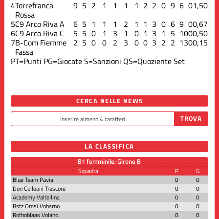
4
Torrefranca
9
5
2
1
1
1
1
2
2
0
9
6
0
1,50
Rossa
5
C9 Arco Riva A
6
5
1
1
1
2
1
1
3
0
6
9
0
0,67
6
C9 Arco Riva C
5
5
0
1
3
1
0
1
3
1
5
10
0
0,50
7
B-Com Fiemme
2
5
0
0
2
3
0
0
3
2
2
13
0
0,15
Fassa
PT=Punti
PG=Giocate
S=Sanzioni
QS=Quoziente Set
CERCA NELLE NEWS
LA CLASSIFICA
B1 femminile: Girone B
Squadra
P
G
Blue Team Pavia
0
0
Don Colleoni Trescore
0
0
Academy Valtellina
0
0
Bstz Omsi Vobarno
0
0
Rothoblaas Volano
0
0