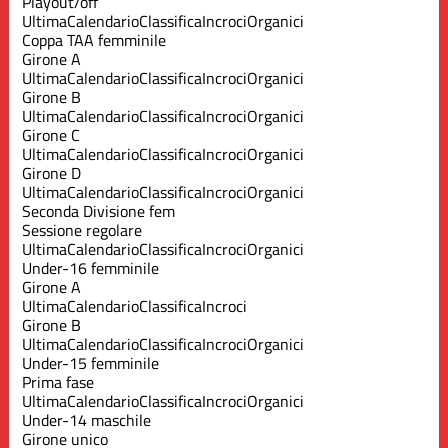
Playout/off
Ultima
Calendario
Classifica
Incroci
Organici
Coppa TAA femminile
Girone A
Ultima
Calendario
Classifica
Incroci
Organici
Girone B
Ultima
Calendario
Classifica
Incroci
Organici
Girone C
Ultima
Calendario
Classifica
Incroci
Organici
Girone D
Ultima
Calendario
Classifica
Incroci
Organici
Seconda Divisione fem
Sessione regolare
Ultima
Calendario
Classifica
Incroci
Organici
Under-16 femminile
Girone A
Ultima
Calendario
Classifica
Incroci
Girone B
Ultima
Calendario
Classifica
Incroci
Organici
Under-15 femminile
Prima fase
Ultima
Calendario
Classifica
Incroci
Organici
Under-14 maschile
Girone unico