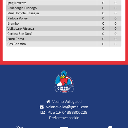
Ipag Noventa
0
0
Vivienergia Busnago
0
0
Idras Torbole Casaglia
0
0
Padova Volley
0
0
Brembo
0
0
Volksbank Vicenza
0
0
Cortina San Donà
0
0
Isuzu Cerea
0
0
Gps San Vito
0
0
Volano Volley asd
volanovolley@gmail.com
P.I. e C.F. 01388300228
Preferenze cookie