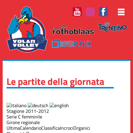
Le partite della giornata
Stagione 2011-2012
Serie C femminile
Girone regionale
Ultima
Calendario
Classifica
Incroci
Organici