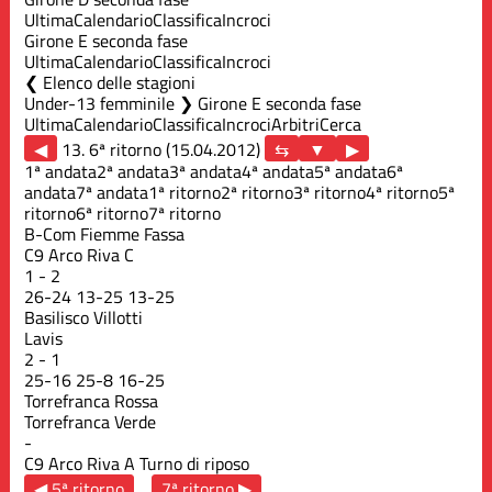
Ultima
Calendario
Classifica
Incroci
Girone E seconda fase
Ultima
Calendario
Classifica
Incroci
Elenco delle stagioni
Under-13 femminile ❯ Girone E seconda fase
Ultima
Calendario
Classifica
Incroci
Arbitri
Cerca
◀
13. 6ª ritorno (15.04.2012)
▶
1ª andata
2ª andata
3ª andata
4ª andata
5ª andata
6ª
andata
7ª andata
1ª ritorno
2ª ritorno
3ª ritorno
4ª ritorno
5ª
ritorno
6ª ritorno
7ª ritorno
B-Com Fiemme Fassa
C9 Arco Riva C
1
-
2
26
-
24
13
-
25
13
-
25
Basilisco Villotti
Lavis
2
-
1
25
-
16
25
-
8
16
-
25
Torrefranca Rossa
Torrefranca Verde
-
C9 Arco Riva A
Turno di riposo
◀ 5ª ritorno
7ª ritorno ▶