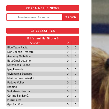
CERCA NELLE NEWS
LA CLASSIFICA
B1 femminile: Girone B
Squadra
P
G
Blue Team Pavia
0
0
Don Colleoni Trescore
0
0
Academy Valtellina
0
0
Bstz Omsi Vobarno
0
0
Rothoblaas Volano
0
0
Ipag Noventa
0
0
Vivienergia Busnago
0
0
Idras Torbole Casaglia
0
0
Padova Volley
0
0
Brembo
0
0
Volksbank Vicenza
0
0
Cortina San Donà
0
0
Isuzu Cerea
0
0
Gps San Vito
0
0