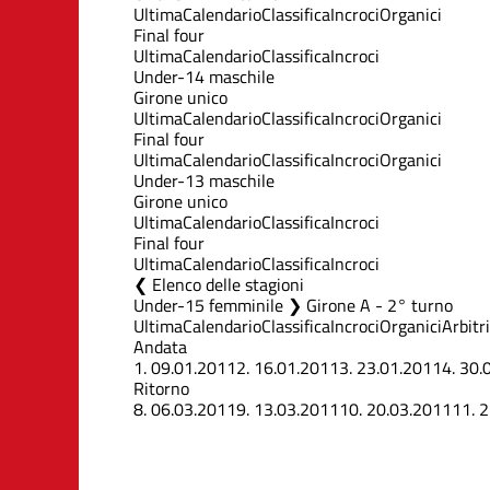
Ultima
Calendario
Classifica
Incroci
Organici
Final four
Ultima
Calendario
Classifica
Incroci
Under-14 maschile
Girone unico
Ultima
Calendario
Classifica
Incroci
Organici
Final four
Ultima
Calendario
Classifica
Incroci
Organici
Under-13 maschile
Girone unico
Ultima
Calendario
Classifica
Incroci
Final four
Ultima
Calendario
Classifica
Incroci
Elenco delle stagioni
Under-15 femminile ❯ Girone A - 2° turno
Ultima
Calendario
Classifica
Incroci
Organici
Arbitri
Andata
1.
09.01.2011
2.
16.01.2011
3.
23.01.2011
4.
30.
Ritorno
8.
06.03.2011
9.
13.03.2011
10.
20.03.2011
11.
2