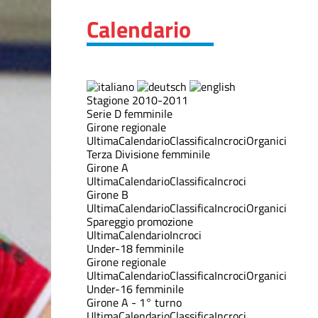
Calendario
Stagione 2010-2011
Serie D femminile
Girone regionale
Ultima
Calendario
Classifica
Incroci
Organici
Terza Divisione femminile
Girone A
Ultima
Calendario
Classifica
Incroci
Girone B
Ultima
Calendario
Classifica
Incroci
Organici
Spareggio promozione
Ultima
Calendario
Incroci
Under-18 femminile
Girone regionale
Ultima
Calendario
Classifica
Incroci
Organici
Under-16 femminile
Girone A - 1° turno
Ultima
Calendario
Classifica
Incroci