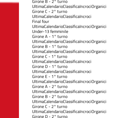
Girone B - 2° turno
Ultima
Calendario
Classifica
Incroci
Organici
Girone C - 2° turno
Ultima
Calendario
Classifica
Incroci
Final four
Ultima
Calendario
Classifica
Incroci
Organici
Under-13 femminile
Girone A - 1° turno
Ultima
Calendario
Classifica
Incroci
Organici
Girone B - 1° turno
Ultima
Calendario
Classifica
Incroci
Organici
Girone C - 1° turno
Ultima
Calendario
Classifica
Incroci
Girone D - 1° turno
Ultima
Calendario
Classifica
Incroci
Girone E - 1° turno
Ultima
Calendario
Classifica
Incroci
Organici
Girone A - 2° turno
Ultima
Calendario
Classifica
Incroci
Organici
Girone B - 2° turno
Ultima
Calendario
Classifica
Incroci
Organici
Girone C - 2° turno
Ultima
Calendario
Classifica
Incroci
Organici
Girone D - 2° turno