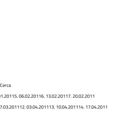
Cerca
01.2011
5.
06.02.2011
6.
13.02.2011
7.
20.02.2011
7.03.2011
12.
03.04.2011
13.
10.04.2011
14.
17.04.2011