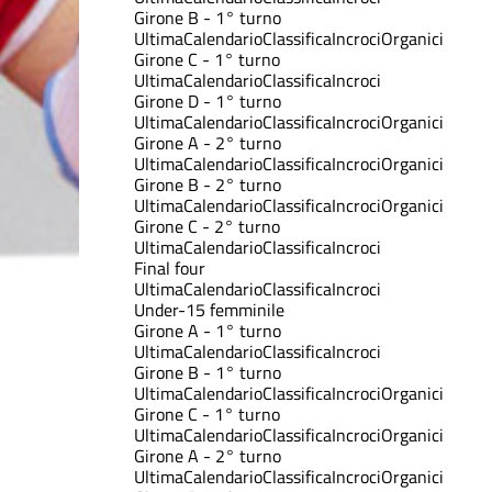
Girone B - 1° turno
Ultima
Calendario
Classifica
Incroci
Organici
Girone C - 1° turno
Ultima
Calendario
Classifica
Incroci
Girone D - 1° turno
Ultima
Calendario
Classifica
Incroci
Organici
Girone A - 2° turno
Ultima
Calendario
Classifica
Incroci
Organici
Girone B - 2° turno
Ultima
Calendario
Classifica
Incroci
Organici
Girone C - 2° turno
Ultima
Calendario
Classifica
Incroci
Final four
Ultima
Calendario
Classifica
Incroci
Under-15 femminile
Girone A - 1° turno
Ultima
Calendario
Classifica
Incroci
Girone B - 1° turno
Ultima
Calendario
Classifica
Incroci
Organici
Girone C - 1° turno
Ultima
Calendario
Classifica
Incroci
Organici
Girone A - 2° turno
Ultima
Calendario
Classifica
Incroci
Organici