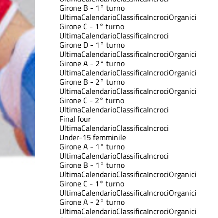
Girone B - 1° turno
Ultima
Calendario
Classifica
Incroci
Organici
Girone C - 1° turno
Ultima
Calendario
Classifica
Incroci
Girone D - 1° turno
Ultima
Calendario
Classifica
Incroci
Organici
Girone A - 2° turno
Ultima
Calendario
Classifica
Incroci
Organici
Girone B - 2° turno
Ultima
Calendario
Classifica
Incroci
Organici
Girone C - 2° turno
Ultima
Calendario
Classifica
Incroci
Final four
Ultima
Calendario
Classifica
Incroci
Under-15 femminile
Girone A - 1° turno
Ultima
Calendario
Classifica
Incroci
Girone B - 1° turno
Ultima
Calendario
Classifica
Incroci
Organici
Girone C - 1° turno
Ultima
Calendario
Classifica
Incroci
Organici
Girone A - 2° turno
Ultima
Calendario
Classifica
Incroci
Organici