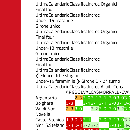
Ultima
Calendario
Classifica
Incroci
Organici
Final four
Ultima
Calendario
Classifica
Incroci
Under-14 maschile
Girone unico
Ultima
Calendario
Classifica
Incroci
Organici
Final four
Ultima
Calendario
Classifica
Incroci
Organici
Under-13 maschile
Girone unico
Ultima
Calendario
Classifica
Incroci
Final four
Ultima
Calendario
Classifica
Incroci
Elenco delle stagioni
Under-16 femminile ❯ Girone C - 2° turno
Ultima
Calendario
Classifica
Incroci
Arbitri
Cerca
ARG
BOL
VAL
CAS
MOR
PAL
B-C
VA
Argentario
2-3
3-0
3-1
3-1
3-0
3-0
3-
Bolghera
0-3
3-1
3-1
3-1
3-0
3-1
3-
Val di Non
2-3
3-0
3-2
3-0
3-0
3-2
3-
Novella
Castel Stenico
1-3
0-3
3-1
3-0
3-1
3-0
3-
Mori S.Stefano
0-3
0-3
3-2
3-2
3-0
3-1
3-