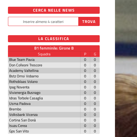
CERCA NELLE NEWS
LA CLASSIFICA
B1 femminile: Girone B
Squadra
P
G
Blue Team Pavia
0
0
Don Colleoni Trescore
0
0
Academy Valtellina
0
0
Bstz Omsi Vobarno
0
0
Rothoblaas Volano
0
0
Ipag Noventa
0
0
Vivienergia Busnago
0
0
Idras Torbole Casaglia
0
0
Usma Padova
0
0
Brembo
0
0
Volksbank Vicenza
0
0
Cortina San Donà
0
0
Isuzu Cerea
0
0
Gps San Vito
0
0