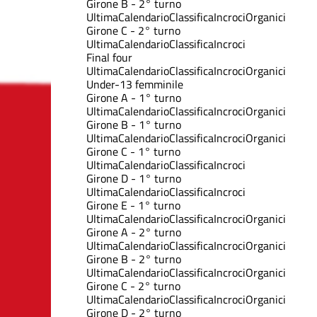
Girone B - 2° turno
Ultima
Calendario
Classifica
Incroci
Organici
Girone C - 2° turno
Ultima
Calendario
Classifica
Incroci
Final four
Ultima
Calendario
Classifica
Incroci
Organici
Under-13 femminile
Girone A - 1° turno
Ultima
Calendario
Classifica
Incroci
Organici
Girone B - 1° turno
Ultima
Calendario
Classifica
Incroci
Organici
Girone C - 1° turno
Ultima
Calendario
Classifica
Incroci
Girone D - 1° turno
Ultima
Calendario
Classifica
Incroci
Girone E - 1° turno
Ultima
Calendario
Classifica
Incroci
Organici
Girone A - 2° turno
Ultima
Calendario
Classifica
Incroci
Organici
Girone B - 2° turno
Ultima
Calendario
Classifica
Incroci
Organici
Girone C - 2° turno
Ultima
Calendario
Classifica
Incroci
Organici
Girone D - 2° turno