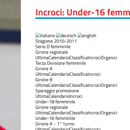
Incroci: Under-16 femmi
Stagione 2010-2011
Serie D femminile
Girone regionale
Ultima
Calendario
Classifica
Incroci
Organici
Terza Divisione femminile
Girone A
Ultima
Calendario
Classifica
Incroci
Girone B
Ultima
Calendario
Classifica
Incroci
Organici
Spareggio promozione
Ultima
Calendario
Incroci
Under-18 femminile
Girone regionale
Ultima
Calendario
Classifica
Incroci
Organici
Under-16 femminile
Girone A - 1° turno
Ultima
Calendario
Classifica
Incroci