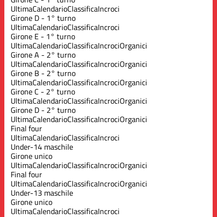
Ultima
Calendario
Classifica
Incroci
Girone D - 1° turno
Ultima
Calendario
Classifica
Incroci
Girone E - 1° turno
Ultima
Calendario
Classifica
Incroci
Organici
Girone A - 2° turno
Ultima
Calendario
Classifica
Incroci
Organici
Girone B - 2° turno
Ultima
Calendario
Classifica
Incroci
Organici
Girone C - 2° turno
Ultima
Calendario
Classifica
Incroci
Organici
Girone D - 2° turno
Ultima
Calendario
Classifica
Incroci
Organici
Final four
Ultima
Calendario
Classifica
Incroci
Under-14 maschile
Girone unico
Ultima
Calendario
Classifica
Incroci
Organici
Final four
Ultima
Calendario
Classifica
Incroci
Organici
Under-13 maschile
Girone unico
Ultima
Calendario
Classifica
Incroci