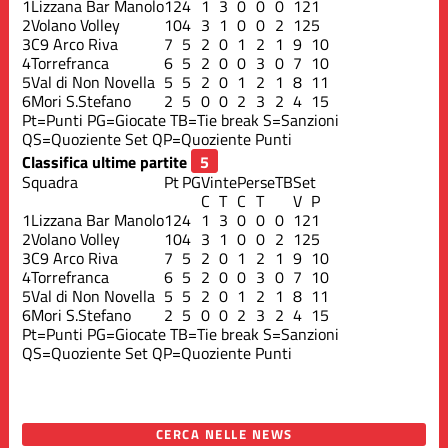
1
Lizzana Bar Manolo
12
4
1
3
0
0
0
12
1
2
Volano Volley
10
4
3
1
0
0
2
12
5
3
C9 Arco Riva
7
5
2
0
1
2
1
9
10
4
Torrefranca
6
5
2
0
0
3
0
7
10
5
Val di Non Novella
5
5
2
0
1
2
1
8
11
6
Mori S.Stefano
2
5
0
0
2
3
2
4
15
Pt=Punti
PG=Giocate
TB=Tie break
S=Sanzioni
QS=Quoziente Set
QP=Quoziente Punti
Classifica ultime partite
Squadra
Pt
PG
Vinte
Perse
TB
Set
C
T
C
T
V
P
1
Lizzana Bar Manolo
12
4
1
3
0
0
0
12
1
2
Volano Volley
10
4
3
1
0
0
2
12
5
3
C9 Arco Riva
7
5
2
0
1
2
1
9
10
4
Torrefranca
6
5
2
0
0
3
0
7
10
5
Val di Non Novella
5
5
2
0
1
2
1
8
11
6
Mori S.Stefano
2
5
0
0
2
3
2
4
15
Pt=Punti
PG=Giocate
TB=Tie break
S=Sanzioni
QS=Quoziente Set
QP=Quoziente Punti
CERCA NELLE NEWS