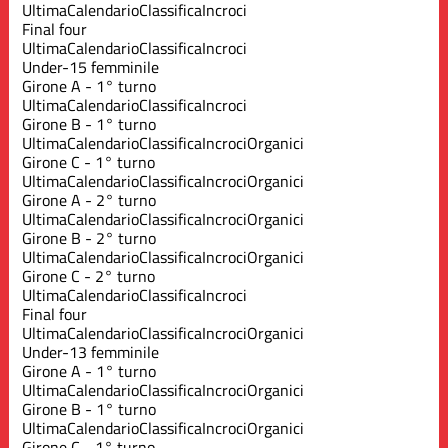
Ultima
Calendario
Classifica
Incroci
Final four
Ultima
Calendario
Classifica
Incroci
Under-15 femminile
Girone A - 1° turno
Ultima
Calendario
Classifica
Incroci
Girone B - 1° turno
Ultima
Calendario
Classifica
Incroci
Organici
Girone C - 1° turno
Ultima
Calendario
Classifica
Incroci
Organici
Girone A - 2° turno
Ultima
Calendario
Classifica
Incroci
Organici
Girone B - 2° turno
Ultima
Calendario
Classifica
Incroci
Organici
Girone C - 2° turno
Ultima
Calendario
Classifica
Incroci
Final four
Ultima
Calendario
Classifica
Incroci
Organici
Under-13 femminile
Girone A - 1° turno
Ultima
Calendario
Classifica
Incroci
Organici
Girone B - 1° turno
Ultima
Calendario
Classifica
Incroci
Organici
Girone C - 1° turno