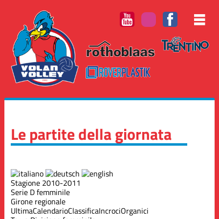
Le partite della giornata
Stagione 2010-2011
Serie D femminile
Girone regionale
Ultima
Calendario
Classifica
Incroci
Organici