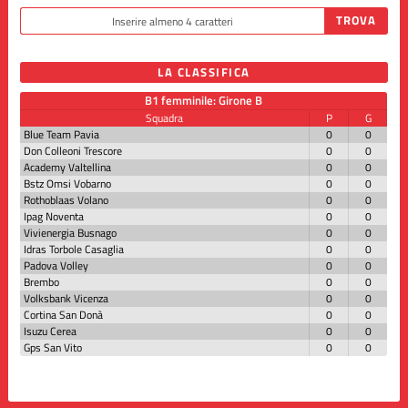
LA CLASSIFICA
B1 femminile: Girone B
Squadra
P
G
Blue Team Pavia
0
0
Don Colleoni Trescore
0
0
Academy Valtellina
0
0
Bstz Omsi Vobarno
0
0
Rothoblaas Volano
0
0
Ipag Noventa
0
0
Vivienergia Busnago
0
0
Idras Torbole Casaglia
0
0
Padova Volley
0
0
Brembo
0
0
Volksbank Vicenza
0
0
Cortina San Donà
0
0
Isuzu Cerea
0
0
Gps San Vito
0
0