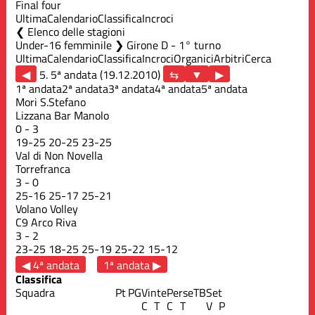
Final four
Ultima
Calendario
Classifica
Incroci
Elenco delle stagioni
Under-16 femminile ❯ Girone D - 1° turno
Ultima
Calendario
Classifica
Incroci
Organici
Arbitri
Cerca
◀
5. 5ª andata (19.12.2010)
▶
1ª andata
2ª andata
3ª andata
4ª andata
5ª andata
Mori S.Stefano
Lizzana Bar Manolo
0
-
3
19
-
25
20
-
25
23
-
25
Val di Non Novella
Torrefranca
3
-
0
25
-
16
25
-
17
25
-
21
Volano Volley
C9 Arco Riva
3
-
2
23
-
25
18
-
25
25
-
19
25
-
22
15
-
12
◀ 4ª andata
1ª andata ▶
Classifica
Squadra
Pt
PG
Vinte
Perse
TB
Set
C
T
C
T
V
P