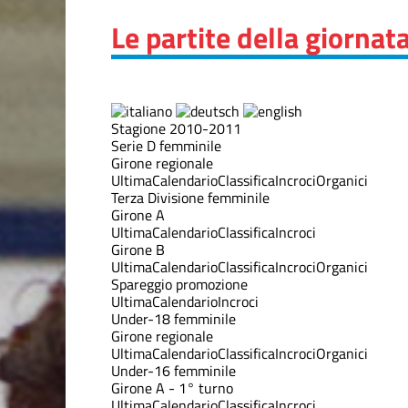
Le partite della giornat
Stagione 2010-2011
Serie D femminile
Girone regionale
Ultima
Calendario
Classifica
Incroci
Organici
Terza Divisione femminile
Girone A
Ultima
Calendario
Classifica
Incroci
Girone B
Ultima
Calendario
Classifica
Incroci
Organici
Spareggio promozione
Ultima
Calendario
Incroci
Under-18 femminile
Girone regionale
Ultima
Calendario
Classifica
Incroci
Organici
Under-16 femminile
Girone A - 1° turno
Ultima
Calendario
Classifica
Incroci