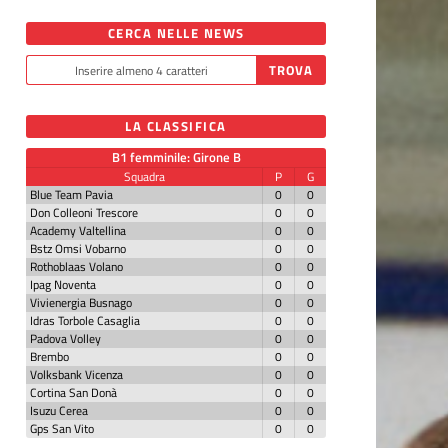
CERCA NELLE NEWS
LA CLASSIFICA
B1 femminile: Girone B
Squadra
P
G
Blue Team Pavia
0
0
Don Colleoni Trescore
0
0
Academy Valtellina
0
0
Bstz Omsi Vobarno
0
0
Rothoblaas Volano
0
0
Ipag Noventa
0
0
Vivienergia Busnago
0
0
Idras Torbole Casaglia
0
0
Padova Volley
0
0
Brembo
0
0
Volksbank Vicenza
0
0
Cortina San Donà
0
0
Isuzu Cerea
0
0
Gps San Vito
0
0