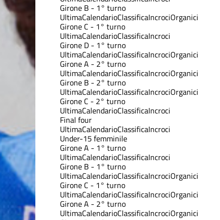
Girone B - 1° turno
Ultima
Calendario
Classifica
Incroci
Organici
Girone C - 1° turno
Ultima
Calendario
Classifica
Incroci
Girone D - 1° turno
Ultima
Calendario
Classifica
Incroci
Organici
Girone A - 2° turno
Ultima
Calendario
Classifica
Incroci
Organici
Girone B - 2° turno
Ultima
Calendario
Classifica
Incroci
Organici
Girone C - 2° turno
Ultima
Calendario
Classifica
Incroci
Final four
Ultima
Calendario
Classifica
Incroci
Under-15 femminile
Girone A - 1° turno
Ultima
Calendario
Classifica
Incroci
Girone B - 1° turno
Ultima
Calendario
Classifica
Incroci
Organici
Girone C - 1° turno
Ultima
Calendario
Classifica
Incroci
Organici
Girone A - 2° turno
Ultima
Calendario
Classifica
Incroci
Organici