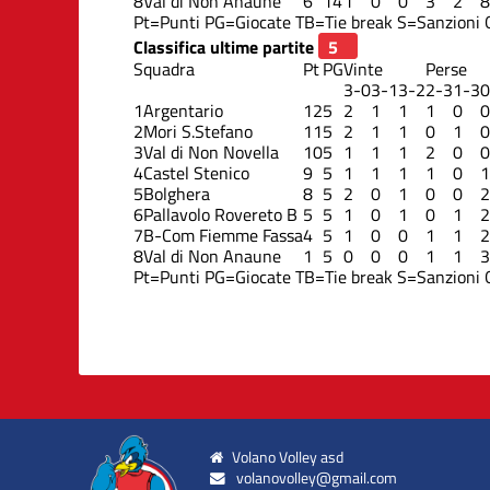
8
Val di Non Anaune
6
14
1
0
0
3
2
8
Pt=Punti
PG=Giocate
TB=Tie break
S=Sanzioni
Classifica ultime partite
Squadra
Pt
PG
Vinte
Perse
3-0
3-1
3-2
2-3
1-3
0
1
Argentario
12
5
2
1
1
1
0
0
2
Mori S.Stefano
11
5
2
1
1
0
1
0
3
Val di Non Novella
10
5
1
1
1
2
0
0
4
Castel Stenico
9
5
1
1
1
1
0
1
5
Bolghera
8
5
2
0
1
0
0
2
6
Pallavolo Rovereto B
5
5
1
0
1
0
1
2
7
B-Com Fiemme Fassa
4
5
1
0
0
1
1
2
8
Val di Non Anaune
1
5
0
0
0
1
1
3
Pt=Punti
PG=Giocate
TB=Tie break
S=Sanzioni
Volano Volley asd
volanovolley@gmail.com