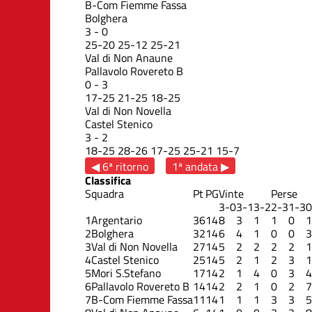
B-Com Fiemme Fassa
Bolghera
3
-
0
25
-
20
25
-
12
25
-
21
Val di Non Anaune
Pallavolo Rovereto B
0
-
3
17
-
25
21
-
25
18
-
25
Val di Non Novella
Castel Stenico
3
-
2
18
-
25
28
-
26
17
-
25
25
-
21
15
-
7
◀ 6ª ritorno
1ª andata ▶
Classifica
Squadra
Pt
PG
Vinte
Perse
3-0
3-1
3-2
2-3
1-3
0
1
Argentario
36
14
8
3
1
1
0
1
2
Bolghera
32
14
6
4
1
0
0
3
3
Val di Non Novella
27
14
5
2
2
2
2
1
4
Castel Stenico
25
14
5
2
1
2
3
1
5
Mori S.Stefano
17
14
2
1
4
0
3
4
6
Pallavolo Rovereto B
14
14
2
2
1
0
2
7
7
B-Com Fiemme Fassa
11
14
1
1
1
3
3
5