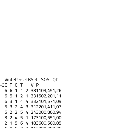
Vinte
Perse
TB
Set
S
QS
QP
-3
C
T
C
T
V
P
6
6
1
1
2
38
11
0
3,45
1,26
6
5
1
2
1
33
15
0
2,20
1,11
6
3
1
4
4
33
21
0
1,57
1,09
5
3
2
4
3
31
22
0
1,41
1,07
5
2
2
5
4
24
30
0
0,80
0,94
3
2
4
5
1
17
31
0
0,55
1,00
2
1
5
6
4
18
36
0
0,50
0,85