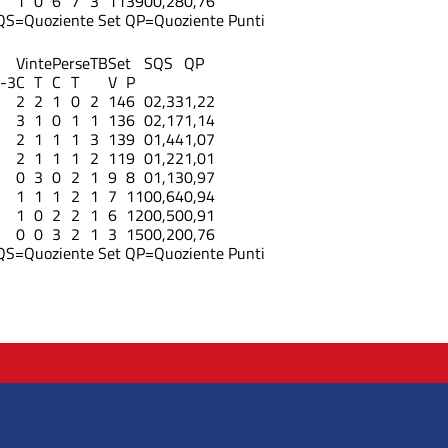
1
0
6
7
3
11
39
0
0,28
0,76
QS=Quoziente Set
QP=Quoziente Punti
Vinte
Perse
TB
Set
S
QS
QP
-3
C
T
C
T
V
P
2
2
1
0
2
14
6
0
2,33
1,22
3
1
0
1
1
13
6
0
2,17
1,14
2
1
1
1
3
13
9
0
1,44
1,07
2
1
1
1
2
11
9
0
1,22
1,01
0
3
0
2
1
9
8
0
1,13
0,97
1
1
1
2
1
7
11
0
0,64
0,94
1
0
2
2
1
6
12
0
0,50
0,91
0
0
3
2
1
3
15
0
0,20
0,76
QS=Quoziente Set
QP=Quoziente Punti