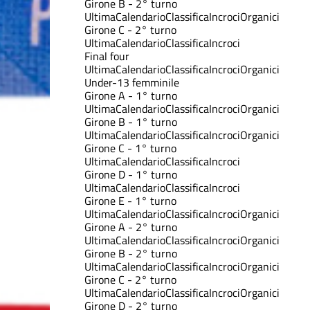
Girone B - 2° turno
Ultima
Calendario
Classifica
Incroci
Organici
Girone C - 2° turno
Ultima
Calendario
Classifica
Incroci
Final four
Ultima
Calendario
Classifica
Incroci
Organici
Under-13 femminile
Girone A - 1° turno
Ultima
Calendario
Classifica
Incroci
Organici
Girone B - 1° turno
Ultima
Calendario
Classifica
Incroci
Organici
Girone C - 1° turno
Ultima
Calendario
Classifica
Incroci
Girone D - 1° turno
Ultima
Calendario
Classifica
Incroci
Girone E - 1° turno
Ultima
Calendario
Classifica
Incroci
Organici
Girone A - 2° turno
Ultima
Calendario
Classifica
Incroci
Organici
Girone B - 2° turno
Ultima
Calendario
Classifica
Incroci
Organici
Girone C - 2° turno
Ultima
Calendario
Classifica
Incroci
Organici
Girone D - 2° turno