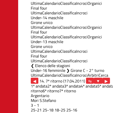
Ultima
Calendario
Classifica
Incroci
Organici
Final four
Ultima
Calendario
Classifica
Incroci
Under-14 maschile
Girone unico
Ultima
Calendario
Classifica
Incroci
Organici
Final four
Ultima
Calendario
Classifica
Incroci
Organici
Under-13 maschile
Girone unico
Ultima
Calendario
Classifica
Incroci
Final four
Ultima
Calendario
Classifica
Incroci
Elenco delle stagioni
Under-16 femminile ❯ Girone C - 2° turno
Ultima
Calendario
Classifica
Incroci
Arbitri
Cerca
◀
14. 7ª ritorno (17.04.2011)
▶
1ª andata
2ª andata
3ª andata
4ª andata
5ª andat
ritorno
6ª ritorno
7ª ritorno
Argentario
Mori S.Stefano
3
-
1
25
-
21
25
-
18
18
-
25
25
-
16